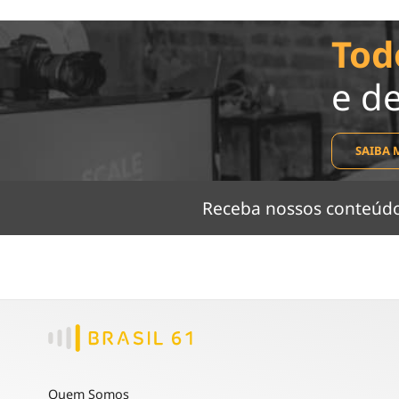
Tod
e d
SAIBA 
Receba nossos conteú
Quem Somos