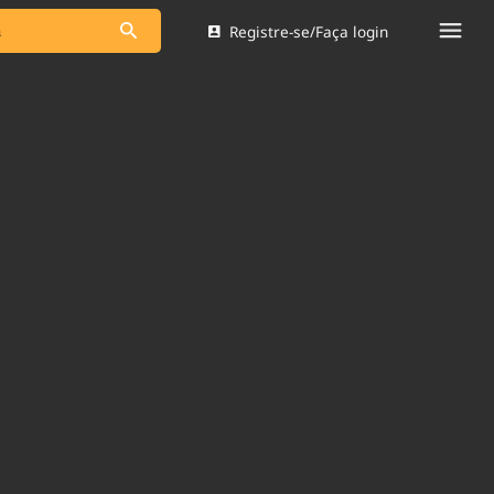
Registre-se/Faça login
s as notícias
Saneamento
s
Indicadores
 comunicador
Bioinsumos
ade Legal
Blog
Brasil Mineral
Quem somos
dentro do
Nacional e
Expediente
res.
Trabalhe no Brasil 61
Contato