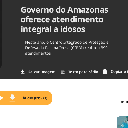
Governo do Amazonas
Agronegóc
Brasil
oferece atendimento
Brasil Mine
Ciência & 
integral a idosos
Cinema
Comporta
Neste ano, o Centro Integrado de Proteção e
Defesa da Pessoa Idosa (CIPDI) realizou 399
atendimentos
Salvar imagem
Texto para rádio
Copiar o 
Áudio (01:57s)
PUBLI