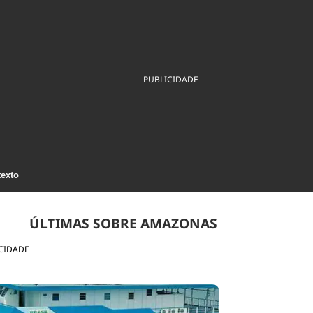
ios
Cultura
Podcast
Economia
Política
ral
Educação
Saúde
Tecnologia
Infraestrutura
Tempo
Internacional
PUBLICIDADE
mento
Meio Ambiente
texto
ÚLTIMAS SOBRE AMAZONAS
CIDADE