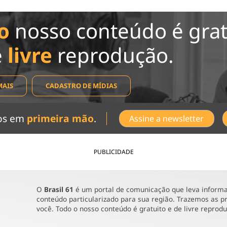
o
nosso conteúdo é grat
e
livre
reprodução.
MAIS
CADASTRO DE MÍDIAS
dos em
primeira mão
.
Assine a newsletter
PUBLICIDADE
O
Brasil 61
é um portal de comunicação que leva informaç
conteúdo particularizado para sua região. Trazemos as pr
você. Todo o nosso conteúdo é gratuito e de livre reprod