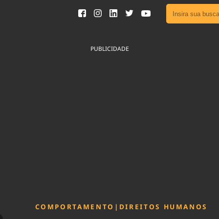
Ver toda
Podcast
PUBLICIDADE
Área do
Publicid
Fique por 
Congresso 
nossos líde
Acesse
COMPORTAMENTO
|
DIREITOS HUMANOS