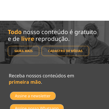
Todo
nosso conteúdo é gratuito
e de
livre
reprodução.
SAIBA MAIS
CADASTRO DE MÍDIAS
Receba nossos conteúdos em
primeira mão
.
Assine a newsletter
Assine nosso Whatsapp