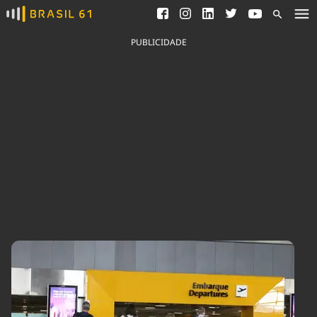
Ver todas as notícias
Saneamento
Podcasts
Indicadores
PUBLICIDADE
Área do comunicador
Bioinsumos
Publicidade Legal
Blog
Brasil Mineral
Fique por dentro do
Congresso Nacional e
Quem somos
nossos líderes.
Expediente
Acesse
Trabalhe no Brasil 61
Contato
Agronegócios
Comportamento
Meio Ambiente
Brasil
Cultura
Podcast
Brasil Mineral
Economia
Política
Ciência &
Educação
Saúde