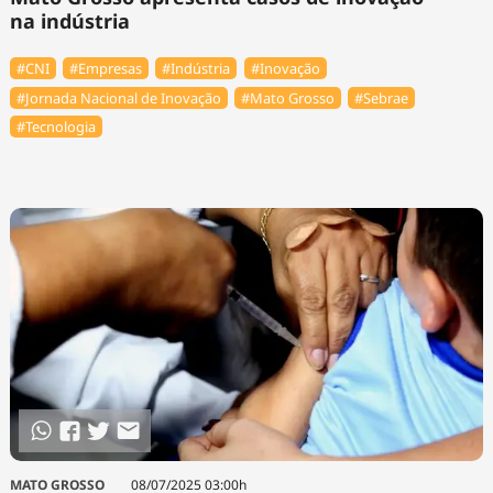
na indústria
#CNI
#Empresas
#Indústria
#Inovação
#Jornada Nacional de Inovação
#Mato Grosso
#Sebrae
#Tecnologia
MATO GROSSO
08/07/2025 03:00h