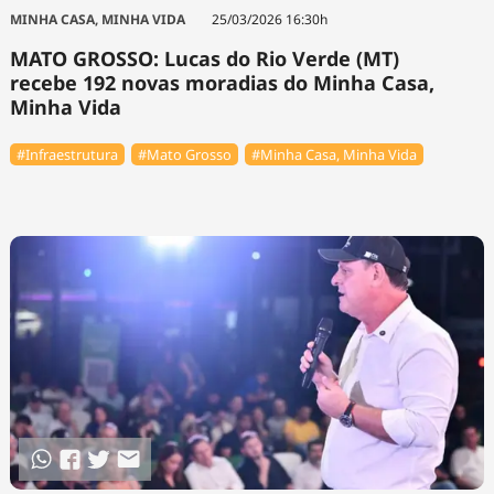
Tecnologia
Infraestrutura
Tempo
MINHA CASA, MINHA VIDA
25/03/2026 16:30h
Cinema
Internacional
MATO GROSSO: Lucas do Rio Verde (MT)
recebe 192 novas moradias do Minha Casa,
Minha Vida
#Infraestrutura
#Mato Grosso
#Minha Casa, Minha Vida