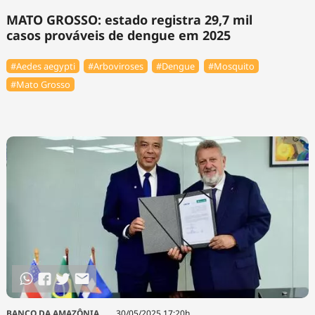
MATO GROSSO: estado registra 29,7 mil
casos prováveis de dengue em 2025
#Aedes aegypti
#Arboviroses
#Dengue
#Mosquito
#Mato Grosso
BANCO DA AMAZÔNIA
30/05/2025 17:20h