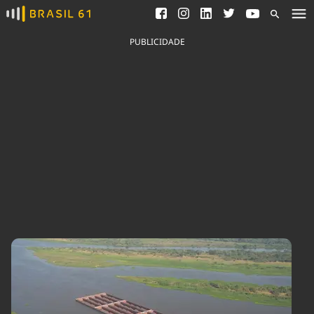
Ver todas as notícias
Saneamento
Podcasts
Indicadores
PUBLICIDADE
Área do comunicador
Bioinsumos
Publicidade Legal
Blog
Brasil Mineral
Fique por dentro do
Congresso Nacional e
Quem somos
nossos líderes.
Expediente
Acesse
Trabalhe no Brasil 61
Contato
Agronegócios
Comportamento
Meio Ambiente
Brasil
Cultura
Podcast
Brasil Mineral
Economia
Política
Ciência &
Educação
Saúde