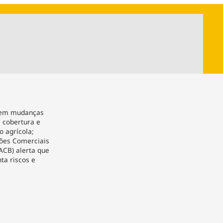
ios
Cultura
Podcast
Economia
Política
ral
Educação
Saúde
Tecnologia
Infraestrutura
Tempo
Internacional
mento
Meio Ambiente
dem mudanças
a cobertura e
o agrícola;
ões Comerciais
ACB) alerta que
ta riscos e