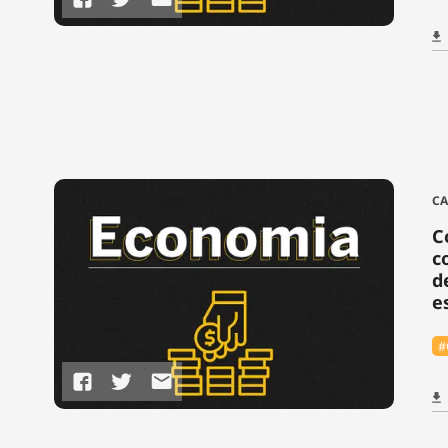
C
C
c
d
e
#