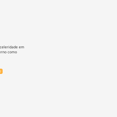
 celeridade em
verno como
l