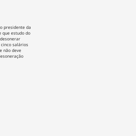
 o presidente da
se que estudo do
 desonerar
 cinco salários
ue não deve
 desoneração