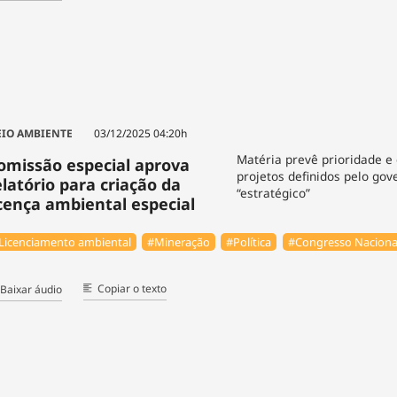
IO AMBIENTE
03/12/2025 04:20h
Matéria prevê prioridade e
omissão especial aprova
projetos definidos pelo go
elatório para criação da
“estratégico”
icença ambiental especial
Licenciamento ambiental
#Mineração
#Política
#Congresso Naciona
Copiar o texto
Baixar áudio