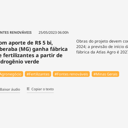
NTES RENOVÁVEIS
25/05/2023 06:00h
Obras do projeto devem c
om aporte de R$ 5 bi,
2024; a previsão de início 
beraba (MG) ganha fábrica
fábrica da Atlas Agro é 202
e fertilizantes a partir de
idrogênio verde
Agronegócio
#Fertilizantes
#Fontes renováveis
#Minas Gerais
Copiar o texto
Baixar áudio