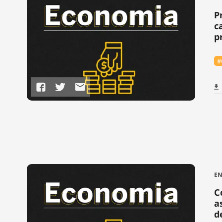
P
c
p
#
EN
C
a
d