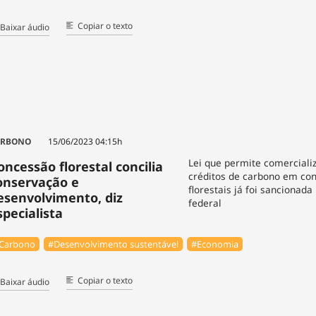
Copiar o texto
Baixar áudio
ARBONO
15/06/2023 04:15h
Lei que permite comerciali
oncessão florestal concilia
créditos de carbono em co
onservação e
florestais já foi sancionada
esenvolvimento, diz
federal
specialista
Carbono
#Desenvolvimento sustentável
#Economia
Copiar o texto
Baixar áudio