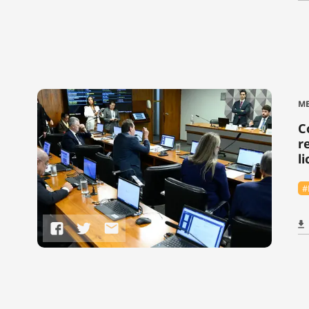
ME
C
r
l
#