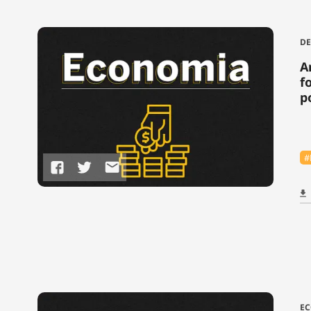
DE
A
f
p
#
E