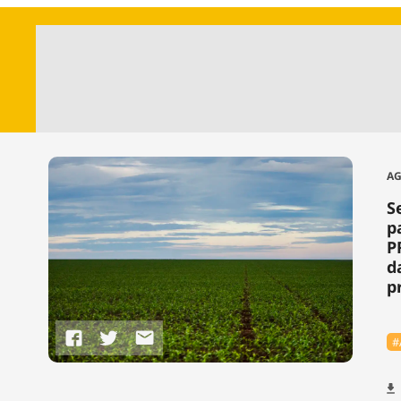
AG
S
p
P
d
p
#