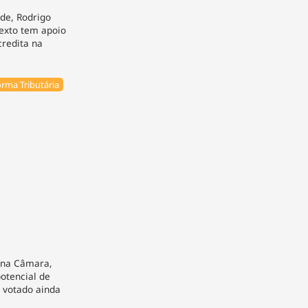
de, Rodrigo
exto tem apoio
credita na
rma Tributária
 na Câmara,
potencial de
r votado ainda