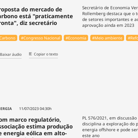
Secretário de Economia Ver
roposta do mercado de
Rollemberg destaca que o t
arbono está "praticamente
de setores importantes e a
ronta", diz secretário
aprovação ainda em 2023
Carbono
#Congresso Nacional
#Economia
#Meio ambiente
#Refo
Copiar o texto
Baixar áudio
ERGIA
11/07/2023 04:30h
PL 576/2021, em discussão
om marco regulatório,
disciplina a exploração do 
ssociação estima produção
energia offshore e pode se
e energia eólica em alto-
este ano