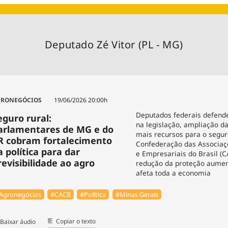
Agronegóc
Brasil
Brasil Mine
Deputado Zé Vitor (PL - MG)
Ciência & 
Cinema
Comporta
RONEGÓCIOS
19/06/2026 20:00h
Deputados federais defen
eguro rural:
na legislação, ampliação d
arlamentares de MG e do
mais recursos para o segur
R cobram fortalecimento
Confederação das Associaç
a política para dar
e Empresariais do Brasil (C
revisibilidade ao agro
redução da proteção aumen
afeta toda a economia
Agronegócios
#⁠CACB
#Política
#Minas Gerais
Copiar o texto
Baixar áudio