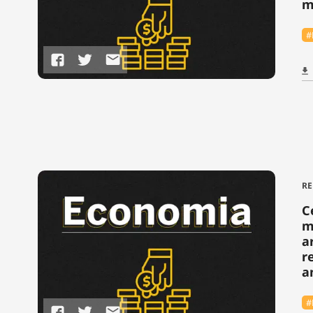
m
#
RE
C
m
a
r
a
#