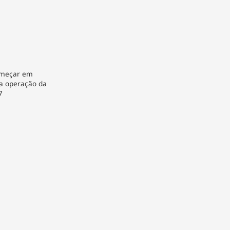
omeçar em
da operação da
7