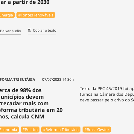
ar a partir de 2030
Energia
#Fontes renováveis
Copiar o texto
Baixar áudio
FORMA TRIBUTÁRIA
07/07/2023 14:30h
Texto da PEC 45/2019 foi a
erca de 98% dos
turnos na Câmara dos Depu
unicípios devem
deve passar pelo crivo do 
rrecadar mais com
eforma tributária em 20
nos, calcula CNM
Economia
#Política
#Reforma Tributária
#Brasil Gestor