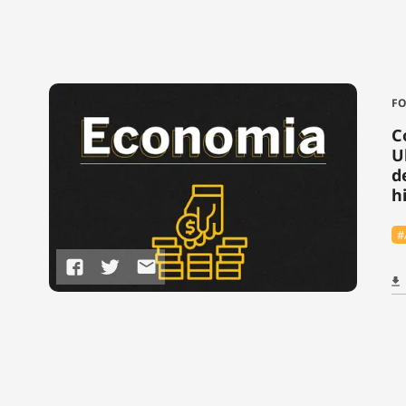
FO
C
U
d
h
#