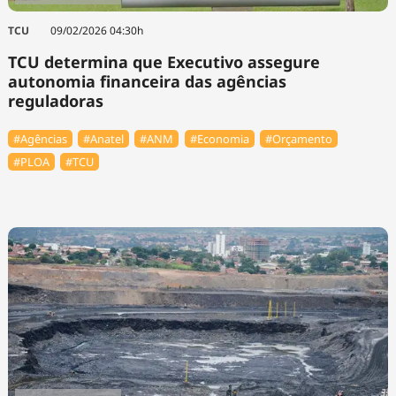
TCU
09/02/2026 04:30h
TCU determina que Executivo assegure
autonomia financeira das agências
reguladoras
#Agências
#Anatel
#ANM
#Economia
#Orçamento
#PLOA
#TCU