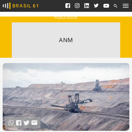
Ver todas as notícias
Saneamento
Podcasts
Indicadores
PUBLICIDADE
Área do comunicador
Bioinsumos
Publicidade Legal
Blog
ANM
Brasil Mineral
Fique por dentro do
Congresso Nacional e
Quem somos
nossos líderes.
Expediente
Acesse
Trabalhe no Brasil 61
Contato
Agronegócios
Comportamento
Meio Ambiente
Brasil
Cultura
Podcast
Brasil Mineral
Economia
Política
Ciência &
Educação
Saúde