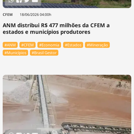
CFEM
18/06/2026 04:00h
ANM distribui R$ 477 milhões da CFEM a
estados e municípios produtores
#ANM
#CFEM
#Economia
#Estados
#Mineração
#Municípios
#Brasil Gestor