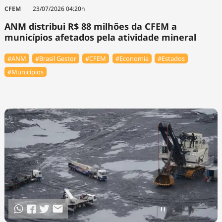
Tecnologia
Infraestrutura
Tempo
CFEM
23/07/2026 04:20h
Cinema
Internacional
ANM distribui R$ 88 milhões da CFEM a
municípios afetados pela atividade mineral
#ANM
#Brasil Gestor
#CFEM
#Economia
#Estados
#Municípios