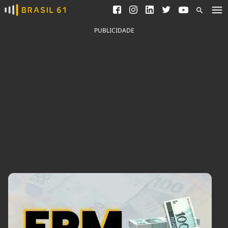
Ver todas as notícias
Saneamento
Podcasts
Indicadores
PUBLICIDADE
Área do comunicador
Bioinsumos
Publicidade Legal
Blog
Brasil Mineral
Fique por dentro do
Congresso Nacional e
Quem somos
nossos líderes.
Expediente
Acesse
Trabalhe no Brasil 61
Contato
Agronegócios
Comportamento
Meio Ambiente
Brasil
Cultura
Podcast
Brasil Mineral
Economia
Política
Ciência &
Educação
Saúde