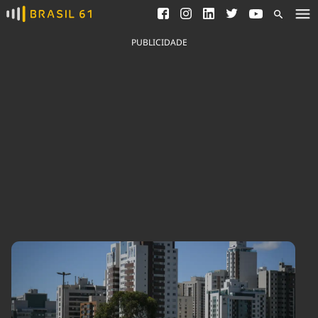
Ver todas as notícias
Saneamento
Podcasts
Indicadores
PUBLICIDADE
Área do comunicador
Bioinsumos
Publicidade Legal
Blog
Brasil Mineral
Fique por dentro do
Congresso Nacional e
Quem somos
nossos líderes.
Expediente
Acesse
Trabalhe no Brasil 61
Contato
Agronegócios
Comportamento
Meio Ambiente
Brasil
Cultura
Podcast
Brasil Mineral
Economia
Política
Ciência &
Educação
Saúde