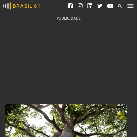
Ver todas as notícias
Saneamento
Podcasts
Indicadores
PUBLICIDADE
Área do comunicador
Bioinsumos
Publicidade Legal
Blog
Brasil Mineral
Fique por dentro do
Congresso Nacional e
Quem somos
nossos líderes.
Expediente
Acesse
Trabalhe no Brasil 61
Contato
Agronegócios
Comportamento
Meio Ambiente
Brasil
Cultura
Podcast
Brasil Mineral
Economia
Política
Ciência &
Educação
Saúde