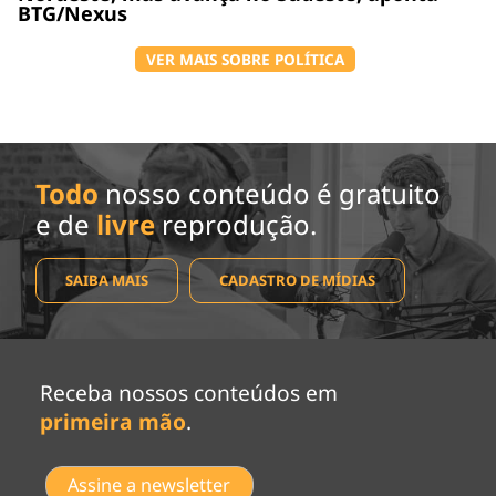
BTG/Nexus
VER MAIS SOBRE POLÍTICA
Todo
nosso conteúdo é gratuito
e de
livre
reprodução.
SAIBA MAIS
CADASTRO DE MÍDIAS
Receba nossos conteúdos em
primeira mão
.
Assine a newsletter