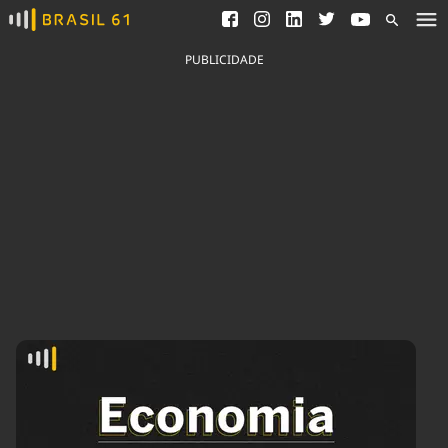
Ver todas as notícias
Saneamento
Podcasts
Indicadores
PUBLICIDADE
Área do comunicador
Bioinsumos
Publicidade Legal
Blog
Brasil Mineral
Fique por dentro do
Congresso Nacional e
Quem somos
nossos líderes.
Expediente
Acesse
Trabalhe no Brasil 61
Contato
Agronegócios
Comportamento
Meio Ambiente
Brasil
Cultura
Podcast
Brasil Mineral
Economia
Política
Ciência &
Educação
Saúde