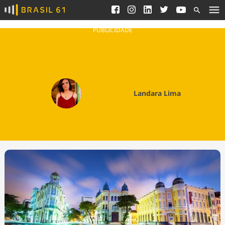
Ver todas as notícias
Saneamento
Podcasts
Indicadores
PUBLICIDADE
Área do comunicador
Bioinsumos
Publicidade Legal
Blog
Brasil Mineral
Fique por dentro do
Landara Lima
Congresso Nacional e
Quem somos
nossos líderes.
Expediente
Acesse
Trabalhe no Brasil 61
Contato
Agronegócios
Comportamento
Meio Ambiente
Brasil
Cultura
Podcast
Brasil Mineral
Economia
Política
Ciência &
Educação
Saúde