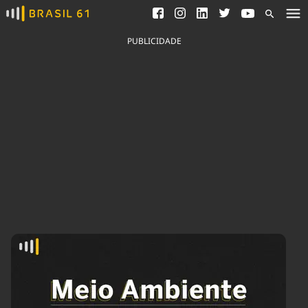
Ver todas as notícias
Saneamento
Podcasts
Indicadores
PUBLICIDADE
Área do comunicador
Bioinsumos
Publicidade Legal
Blog
Brasil Mineral
Fique por dentro do
Congresso Nacional e
Quem somos
nossos líderes.
Expediente
Acesse
Trabalhe no Brasil 61
Contato
Agronegócios
Comportamento
Meio Ambiente
Brasil
Cultura
Podcast
Brasil Mineral
Economia
Política
Ciência &
Educação
Saúde