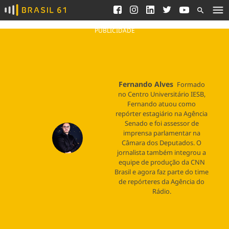
Ver todas as notícias
Saneamento
Podcasts
Indicadores
PUBLICIDADE
Área do comunicador
Bioinsumos
Publicidade Legal
Blog
Fernando Alves
Brasil Mineral
Formado
Fique por dentro do
no Centro Universitário IESB,
Congresso Nacional e
Quem somos
Fernando atuou como
nossos líderes.
repórter estagiário na Agência
Expediente
Senado e foi assessor de
Acesse
imprensa parlamentar na
Trabalhe no Brasil 61
Câmara dos Deputados. O
jornalista também integrou a
Contato
equipe de produção da CNN
Brasil e agora faz parte do time
de repórteres da Agência do
Rádio.
Agronegócios
Comportamento
Meio Ambiente
Brasil
Cultura
Podcast
Brasil Mineral
Economia
Política
Ciência &
Educação
Saúde