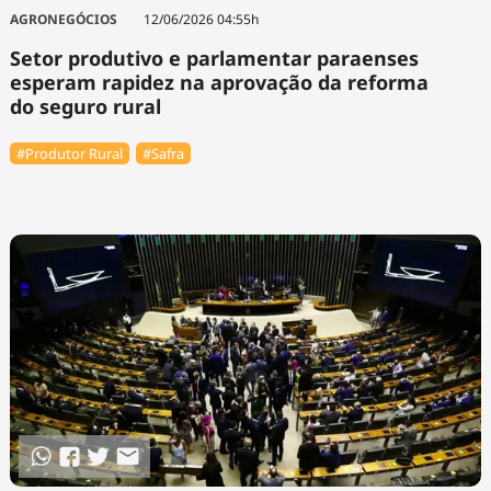
Tecnologia
Infraestrutura
Tempo
AGRONEGÓCIOS
12/06/2026 04:55h
Cinema
Internacional
Setor produtivo e parlamentar paraenses
esperam rapidez na aprovação da reforma
do seguro rural
#Produtor Rural
#Safra