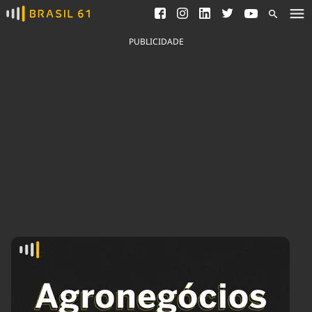
Ver todas as notícias
Saneamento
Podcasts
Indicadores
PUBLICIDADE
Área do comunicador
Bioinsumos
Publicidade Legal
Blog
Brasil Mineral
Fique por dentro do
Congresso Nacional e
Quem somos
nossos líderes.
Expediente
Acesse
Trabalhe no Brasil 61
Contato
Agronegócios
Comportamento
Meio Ambiente
Brasil
Cultura
Podcast
Brasil Mineral
Economia
Política
Ciência &
Educação
Saúde