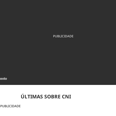
ios
Cultura
Podcast
Economia
Política
ral
Educação
Saúde
Tecnologia
Infraestrutura
Tempo
Internacional
mento
Meio Ambiente
PUBLICIDADE
texto
ÚLTIMAS SOBRE CNI
PUBLICIDADE