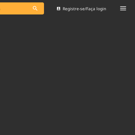
Registre-se/Faça login
s as notícias
Saneamento
s
Indicadores
 comunicador
Bioinsumos
ade Legal
Blog
Brasil Mineral
Quem somos
dentro do
Nacional e
Expediente
res.
Trabalhe no Brasil 61
Contato