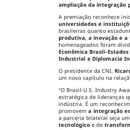
ampliação da integração p
A premiação reconhece ini
universidades e instituiçõ
brasileiras quanto estadu
produtiva, a inovação e a
homenageados foram dividi
Econômica Brasil–Estados
Industrial e Diplomacia In
O presidente da CNI,
Ricar
um novo capítulo na relaçã
"O
Brasil-U.S. Industry Aw
estratégica de lideranças 
indústria. É um reconheci
promovem
a integração e
a parceria bilateral seja 
tecnológico
e de
transform