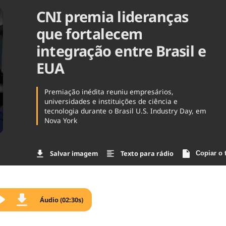
CNI premia lideranças
Agronegóc
Brasil
que fortalecem
Brasil Mine
Ciência & 
integração entre Brasil e
Cinema
EUA
Comporta
Premiação inédita reuniu empresários,
universidades e instituições de ciência e
tecnologia durante o Brasil U.S. Industry Day, em
Nova York
Salvar imagem
Texto para rádio
Copiar o 
Áudio (02:30s)