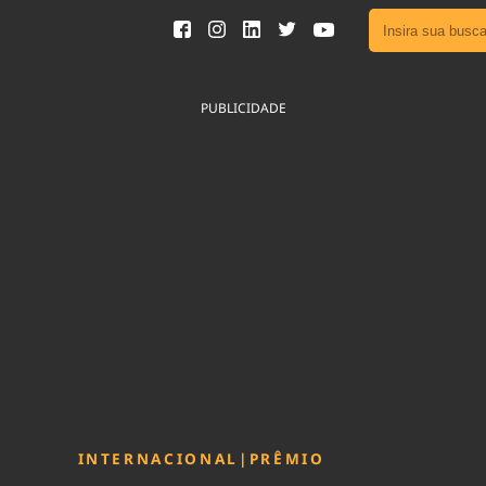
Ver toda
Podcast
PUBLICIDADE
Área do
Publicid
Fique por 
Congresso 
nossos líde
Acesse
INTERNACIONAL
|
PRÊMIO