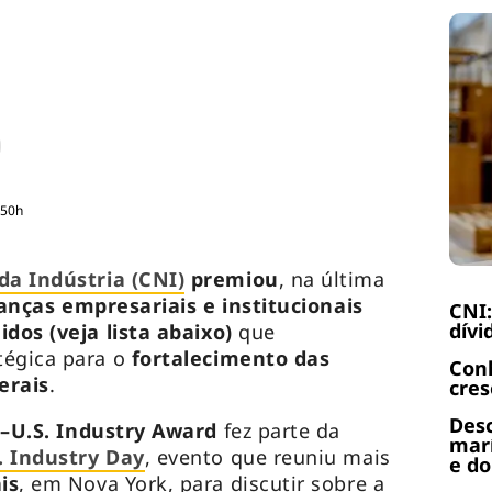
:50h
a Indústria (CNI)
premiou
, na última
ranças empresariais e institucionais
CNI:
dívi
idos (veja lista abaixo)
que
tégica para o
fortalecimento das
Con
erais
.
cres
Desc
l–U.S. Industry Award
fez parte da
marí
S. Industry Day
, evento que reuniu mais
e do
is
, em Nova York, para discutir sobre a