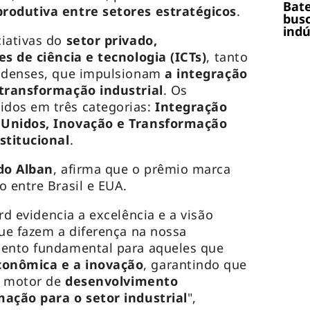
Bate
rodutiva entre setores estratégicos
.
busc
indú
ciativas do
setor privado,
es de ciência e tecnologia (ICTs)
, tanto
nidenses, que impulsionam
a integração
 transformação industrial
. Os
dos em três categorias:
Integração
 Unidos, Inovação e Transformação
stitucional
.
do Alban
, afirma que o prêmio marca
o entre Brasil e EUA.
ard
evidencia a excelência e a visão
que fazem a diferença na nossa
mento fundamental para aqueles que
conômica e a inovação
, garantindo que
um motor de
desenvolvimento
ação para o setor industrial
",