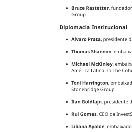
Bruce Rastetter
, fundador
Group
Diplomacia Institucional
Alvaro Prata
, presidente 
Thomas Shannon
, embaix
Michael McKinley
, embaix
América Latina no The Co
Toni Harrington
, embaixad
Stonebridge Group
Ilan Goldfajn
, presidente 
Rui Gomes
, CEO da Invest
Liliana Ayalde
, embaixado