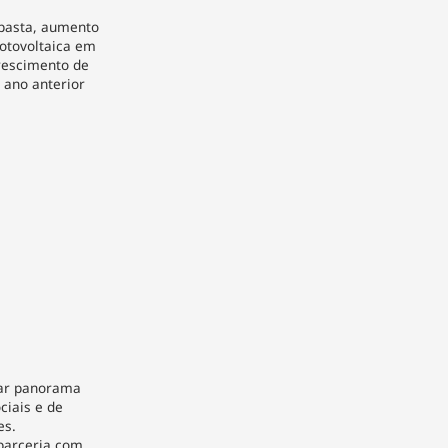
 pasta, aumento
fotovoltaica em
rescimento de
ano anterior
açar panorama
ciais e de
es.
parceria com