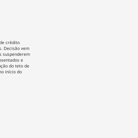
de crédito
s. Decisão vem
ras suspenderem
osentados e
ução do teto de
o início do