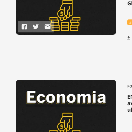
G
#
FO
E
a
u