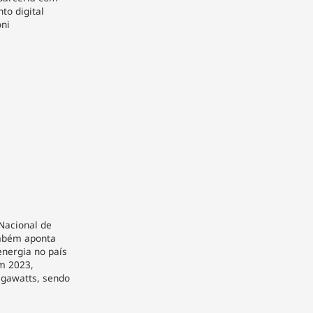
to digital
oni
 Nacional de
ambém aponta
nergia no país
m 2023,
igawatts, sendo