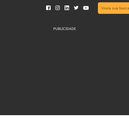
Ver toda
Podcast
PUBLICIDADE
Área do
Publicid
Fique por 
Congresso 
nossos líde
Acesse