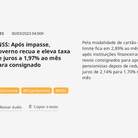
SS
30/03/2023 04:00h
Pela modalidade de cartão 
NSS: Após impasse,
limite fica em 2,89% ao mê
overno recua e eleva taxa
após instituições financei
e juros a 1,97% ao mês
novos consignados para ap
ara consignado
pensionistas depois de red
juros de 2,14% para 1,70% n
mês
Economia
#Empréstimos
#INSS
Copiar o texto
Baixar áudio