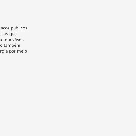
ancos públicos
esas que
a renovável.
ico também
rgia por meio