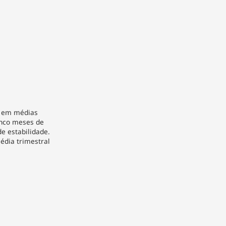
vo em médias
inco meses de
e estabilidade.
édia trimestral