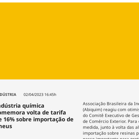
Agronegóc
Brasil
Brasil Mine
Ciência & 
Cinema
Comporta
DÚSTRIA
02/04/2023 16:45h
Associação Brasileira da I
ndústria química
(Abiquim) reagiu com otim
omemora volta de tarifa
do Comitê Executivo de Ge
e 16% sobre importação de
de Comércio Exterior. Para o
neus
medida, junto à volta das a
importação sobre resinas pl
passo importante para pro