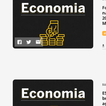
F
n
2
M
#
SU
E
b
a