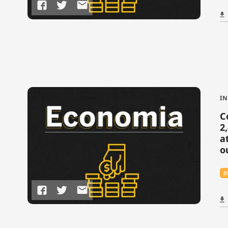
IN
C
2
a
o
#