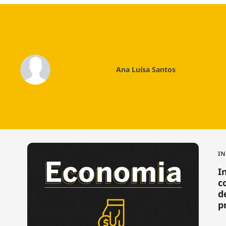
Ana Luísa Santos
IN
I
c
d
p