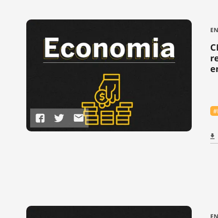
EN
C
r
e
#
EN