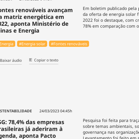
Em boletim publicado pela
ontes renováveis avançam
da oferta de energia solar 
a matriz energética em
2022 foi o destaque, com c
022, aponta Ministério de
78% em comparação com o 
inas e Energia
Energia
#Energia solar
#Fontes renováveis
Copiar o texto
Baixar áudio
STENTABILIDADE
24/03/2023 04:45h
Pesquisa foi feita para tr
SG: 78,4% das empresas
sobre temas ambientais, so
rasileiras já aderiram à
governança nas organizaçõ
genda, aponta Pacto
Levantamento foi feito em 