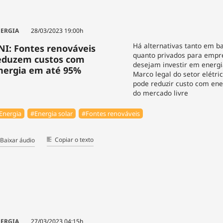
ERGIA
28/03/2023 19:00h
Há alternativas tanto em b
NI: Fontes renováveis
quanto privados para empr
eduzem custos com
desejam investir em energi
nergia em até 95%
Marco legal do setor elétr
pode reduzir custo com ene
do mercado livre
Energia
#Energia solar
#Fontes renováveis
Copiar o texto
Baixar áudio
ERGIA
27/03/2023 04:15h