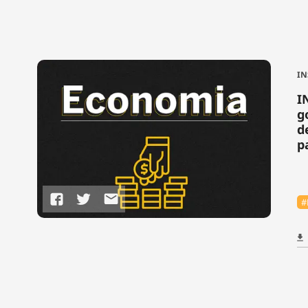
IN
I
g
d
p
#