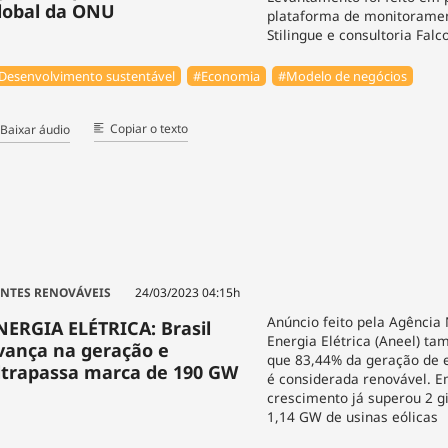
lobal da ONU
plataforma de monitoramen
Stilingue e consultoria Falc
Desenvolvimento sustentável
#Economia
#Modelo de negócios
Copiar o texto
Baixar áudio
NTES RENOVÁVEIS
24/03/2023 04:15h
Anúncio feito pela Agência
NERGIA ELÉTRICA: Brasil
Energia Elétrica (Aneel) t
vança na geração e
que 83,44% da geração de e
ltrapassa marca de 190 GW
é considerada renovável. E
crescimento já superou 2 g
1,14 GW de usinas eólicas