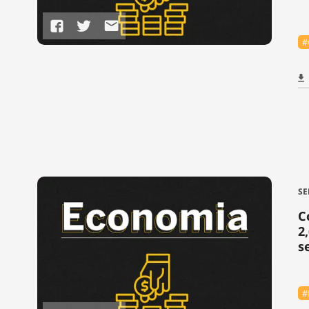
#
SE
C
2
s
#