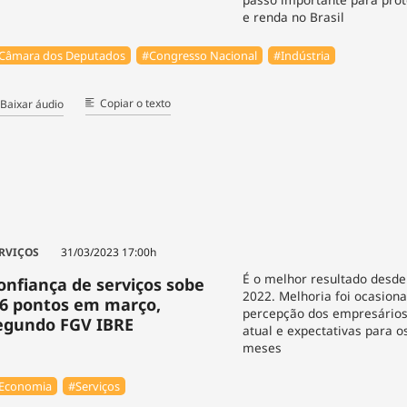
e renda no Brasil
Câmara dos Deputados
#Congresso Nacional
#Indústria
Copiar o texto
Baixar áudio
RVIÇOS
31/03/2023 17:00h
É o melhor resultado desd
onfiança de serviços sobe
2022. Melhoria foi ocasion
,6 pontos em março,
percepção dos empresários
egundo FGV IBRE
atual e expectativas para 
meses
Economia
#Serviços