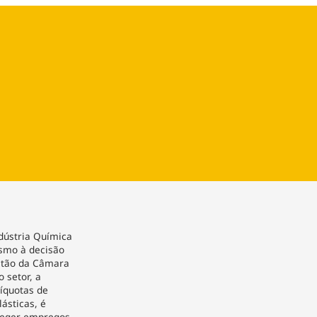
ios
Cultura
Podcast
Economia
Política
ral
Educação
Saúde
Tecnologia
Infraestrutura
Tempo
Internacional
mento
Meio Ambiente
ndústria Química
ismo à decisão
stão da Câmara
 setor, a
líquotas de
ásticas, é
teger empregos