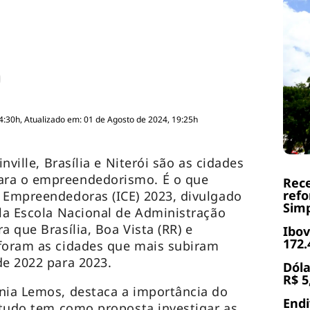
4:30h, Atualizado em: 01 de Agosto de 2024, 19:25h
inville, Brasília e Niterói são as cidades
ara o empreendedorismo. É o que
Rece
refo
 Empreendedoras (ICE) 2023, divulgado
Simp
ela Escola Nacional de Administração
a que Brasília, Boa Vista (RR) e
Ibov
172.
 foram as cidades que mais subiram
de 2022 para 2023.
Dóla
R$ 5
nia Lemos, destaca a importância do
End
estudo tem como proposta investigar as