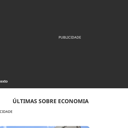
ios
Cultura
Podcast
Economia
Política
ral
Educação
Saúde
Tecnologia
Infraestrutura
Tempo
Internacional
mento
Meio Ambiente
PUBLICIDADE
texto
ÚLTIMAS SOBRE ECONOMIA
ICIDADE