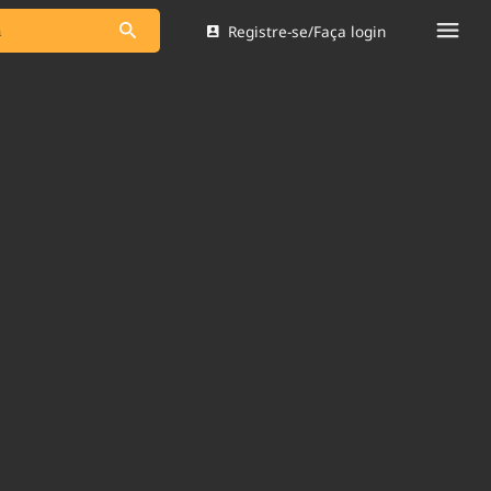
Registre-se/Faça login
s as notícias
Saneamento
s
Indicadores
 comunicador
Bioinsumos
ade Legal
Blog
Brasil Mineral
Quem somos
dentro do
Nacional e
Expediente
res.
Trabalhe no Brasil 61
Contato