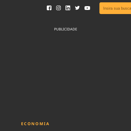
Ver toda
Podcast
PUBLICIDADE
Área do
Publicid
Fique por 
Congresso 
nossos líde
Acesse
ECONOMIA