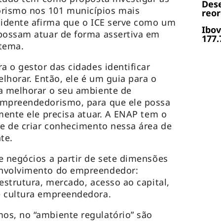
Dese
rismo nos 101 municípios mais
reor
sidente afirma que o ICE serve como um
Ibov
 possam atuar de forma assertiva em
177.
 tema.
a o gestor das cidades identificar
elhorar. Então, ele é um guia para o
ra melhorar o seu ambiente de
empreendedorismo, para que ele possa
amente ele precisa atuar. A ENAP tem o
 e de criar conhecimento nessa área de
nte.
e negócios a partir de sete dimensões
envolvimento do empreendedor:
estrutura, mercado, acesso ao capital,
e cultura empreendedora.
os, no “ambiente regulatório” são