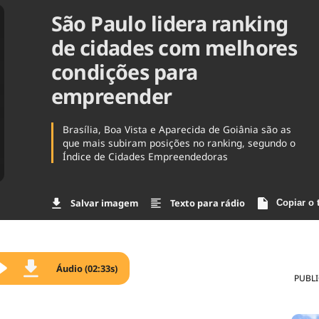
São Paulo lidera ranking
Agronegóc
Brasil
de cidades com melhores
Brasil Mine
Ciência & 
condições para
Cinema
empreender
Comporta
Brasília, Boa Vista e Aparecida de Goiânia são as
que mais subiram posições no ranking, segundo o
Índice de Cidades Empreendedoras
Salvar imagem
Texto para rádio
Copiar o 
Áudio (02:33s)
PUBL