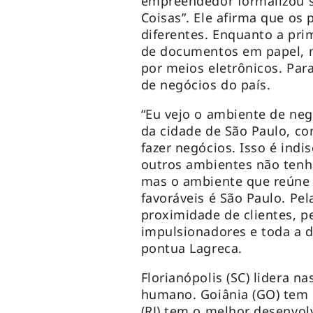
empreendedor formalizou s
Coisas”. Ele afirma que o
diferentes. Enquanto a pri
de documentos em papel, n
por meios eletrônicos. Par
de negócios do país.
“Eu vejo o ambiente de neg
da cidade de São Paulo, c
fazer negócios. Isso é ind
outros ambientes não tenh
mas o ambiente que reúne 
favoráveis é São Paulo. Pe
proximidade de clientes, p
impulsionadores e toda a d
pontua Lagreca.
Florianópolis (SC) lidera n
humano. Goiânia (GO) tem 
(RJ) tem o melhor desenvo