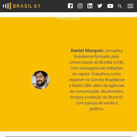
Ver todas as notícias
Saneamento
Podcasts
Indicadores
PUBLICIDADE
Área do comunicador
Bioinsumos
Publicidade Legal
Blog
Daniel Marques
Brasil Mineral
Jornalista
Fique por dentro do
brasiliense formado pela
Congresso Nacional e
Quem somos
Universidade de Brasília (UnB),
nossos líderes.
com passagens em redações
Expediente
da capital. Trabalhou como
Acesse
repórter no Correio Braziliense
Trabalhe no Brasil 61
e Rádio CBN, além de agências
de comunicação. Atualmente,
Contato
integra a redação do Brasil 61
com pautas de saúde e
política.
Agronegócios
Comportamento
Meio Ambiente
Brasil
Cultura
Podcast
Brasil Mineral
Economia
Política
Ciência &
Educação
Saúde