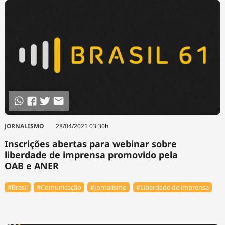
Tecnologia
Infraestrutura
Tempo
Cinema
Internacional
JORNALISMO
28/04/2021 03:30h
Inscrições abertas para webinar sobre
liberdade de imprensa promovido pela
OAB e ANER
#Brasil
#Comunicação
#Jornalismo
#Liberdade de imprensa