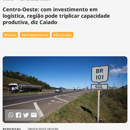
Centro-Oeste: com investimento em
logística, região pode triplicar capacidade
produtiva, diz Caiado
#Goiás
#Infraestrutura
#Rodovias
RODOVIAS
08/03/2025 00:03h