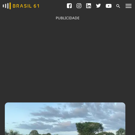
Ver todas as notícias
Saneamento
Podcasts
Indicadores
PUBLICIDADE
Área do comunicador
Bioinsumos
Publicidade Legal
Blog
Brasil Mineral
Fique por dentro do
Congresso Nacional e
Quem somos
nossos líderes.
Expediente
Acesse
Trabalhe no Brasil 61
Contato
Agronegócios
Comportamento
Meio Ambiente
Brasil
Cultura
Podcast
Brasil Mineral
Economia
Política
Ciência &
Educação
Saúde