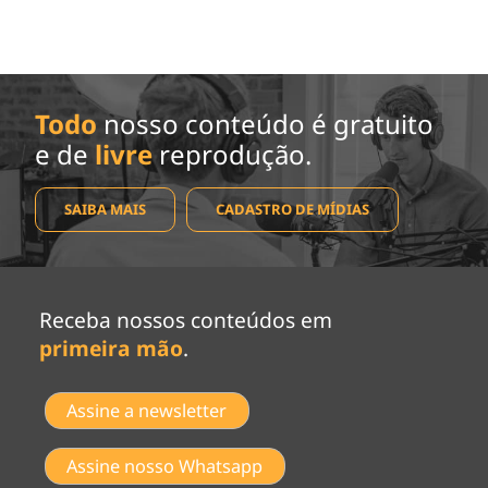
Todo
nosso conteúdo é gratuito
e de
livre
reprodução.
SAIBA MAIS
CADASTRO DE MÍDIAS
Receba nossos conteúdos em
primeira mão
.
Assine a newsletter
Assine nosso Whatsapp