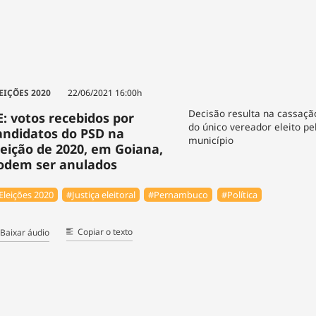
EIÇÕES 2020
22/06/2021 16:00h
Decisão resulta na cassaç
E: votos recebidos por
do único vereador eleito pe
andidatos do PSD na
município
leição de 2020, em Goiana,
odem ser anulados
Eleições 2020
#Justiça eleitoral
#Pernambuco
#Política
Copiar o texto
Baixar áudio