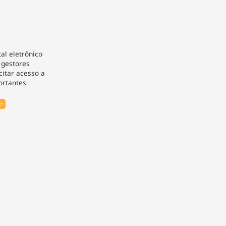
al eletrônico
 gestores
citar acesso a
ortantes
r