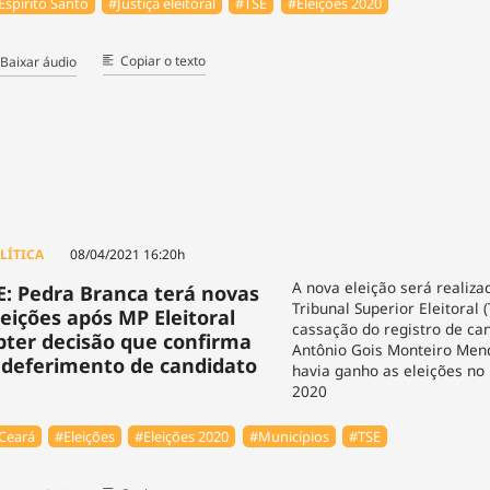
Espírito Santo
#Justiça eleitoral
#TSE
#Eleições 2020
Copiar o texto
Baixar áudio
LÍTICA
08/04/2021 16:20h
A nova eleição será realiza
E: Pedra Branca terá novas
Tribunal Superior Eleitoral
leições após MP Eleitoral
cassação do registro de ca
bter decisão que confirma
Antônio Gois Monteiro Mend
ndeferimento de candidato
havia ganho as eleições no
2020
Ceará
#Eleições
#Eleições 2020
#Municípios
#TSE