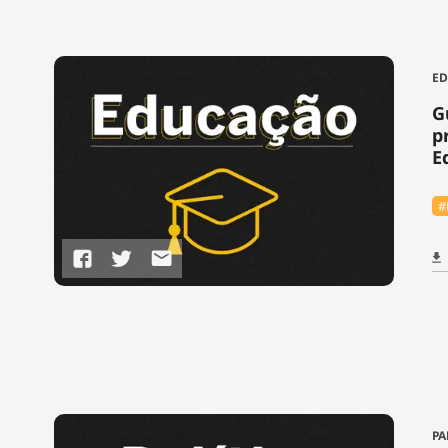
E
G
p
E
#
PA