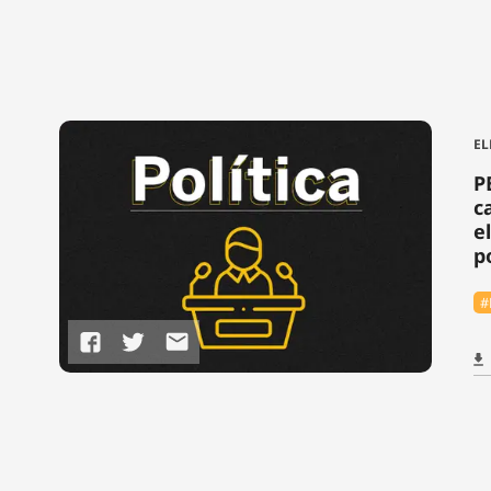
EL
P
c
e
p
#