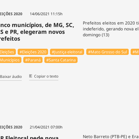
EIÇÕES 2020
14/06/2021 11:15h
Prefeitos eleitos em 2020 t
inco municípios, de MG, SC,
indeferido, gerando nova el
S e PR, elegeram novos
domingo (13)
refeitos
Eleições
#Eleições 2020
#Justiça eleitoral
#Mato Grosso do Sul
#Mi
Municípios
#Paraná
#Santa Catarina
Copiar o texto
Baixar áudio
EIÇÕES 2020
21/04/2021 07:00h
Neto Barreto (PTB-PE) e Era
P Eleitoral pede nova