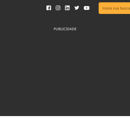
Ver toda
Podcast
PUBLICIDADE
Área do
Publicid
Fique por 
Congresso 
nossos líde
Acesse