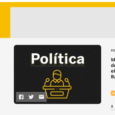
PO
M
d
e
B
#