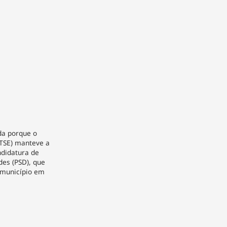
da porque o
 (TSE) manteve a
ndidatura de
es (PSD), que
 município em