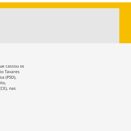
ios
Cultura
Podcast
Economia
Política
ral
Educação
Saúde
Tecnologia
Infraestrutura
Tempo
Internacional
mento
Meio Ambiente
ue cassou os
io Tavares
sa (PSD),
ito,
(CE), nas