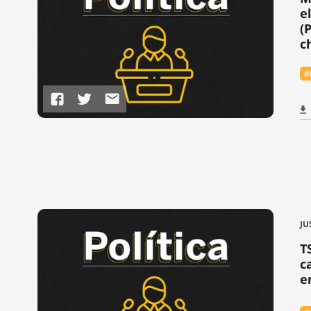
e
(
c
#
JU
T
c
e