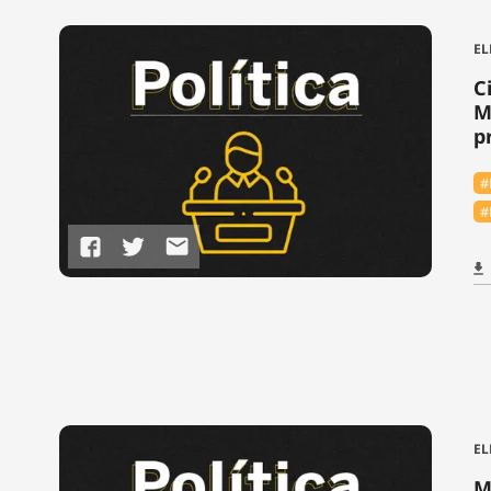
EL
C
M
p
#
#
EL
M