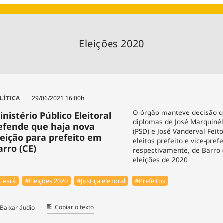
Agronegóc
Brasil
Brasil Mine
Eleições 2020
Ciência & 
Cinema
Comporta
LÍTICA
29/06/2021 16:00h
O órgão manteve decisão q
inistério Público Eleitoral
diplomas de José Marquinél
efende que haja nova
(PSD) e José Vanderval Feito
leição para prefeito em
eleitos prefeito e vice-prefe
arro (CE)
respectivamente, de Barro 
eleições de 2020
Ceará
#Eleições 2020
#Justiça eleitoral
#Prefeitos
Copiar o texto
Baixar áudio