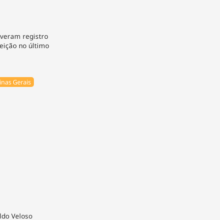
iveram registro
eição no último
nas Gerais
ldo Veloso