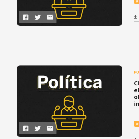
#
PO
C
e
o
i
#