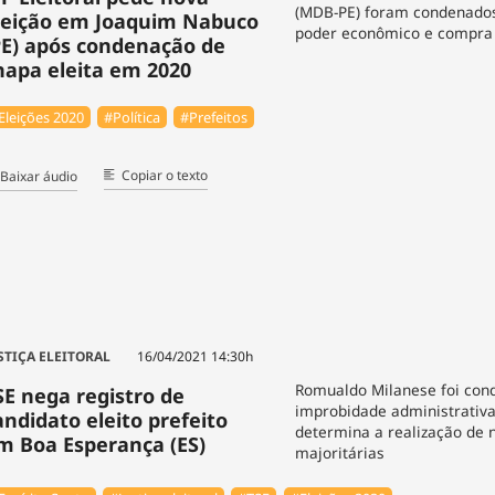
(MDB-PE) foram condenados
leição em Joaquim Nabuco
poder econômico e compra 
PE) após condenação de
hapa eleita em 2020
Eleições 2020
#Política
#Prefeitos
Copiar o texto
Baixar áudio
STIÇA ELEITORAL
16/04/2021 14:30h
Romualdo Milanese foi con
SE nega registro de
improbidade administrativa
andidato eleito prefeito
determina a realização de 
m Boa Esperança (ES)
majoritárias