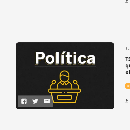
EL
T
q
e
#