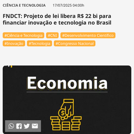
Tecnologia
Infraestrutura
Tempo
CIÊNCIA E TECNOLOGIA
17/07/2025 04:00h
Cinema
Internacional
FNDCT: Projeto de lei libera R$ 22 bi para
financiar inovação e tecnologia no Brasil
#Ciência e Tecnologia
#CNI
#Desenvolvimento Científico
#Inovação
#Tecnologia
#Congresso Nacional