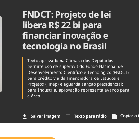
Agronegóc
FNDCT: Projeto de lei
Brasil
Brasil Mine
libera R$ 22 bi para
Ciência & 
financiar inovação e
Cinema
Comporta
tecnologia no Brasil
Texto aprovado na Câmara dos Deputados
permite uso de superávit do Fundo Nacional de
Desenvolvimento Científico e Tecnológico (FNDCT)
para crédito via da Financiadora de Estudos e
Projetos (Finep) e aguarda sanção presidencial;
para Indústria, aprovação representa avanço para
a área
Salvar imagem
Texto para rádio
Copiar o 