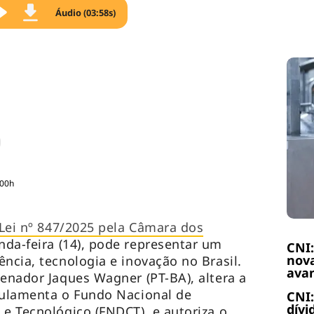
Áudio (03:58s)
:00h
 Lei nº 847/2025 pela Câmara dos
nda-feira (14), pode representar um
CNI:
nova
ncia, tecnologia e inovação no Brasil.
ava
senador Jaques Wagner (PT-BA), altera a
gulamenta o Fundo Nacional de
CNI:
dívi
 e Tecnológico (FNDCT), e autoriza o