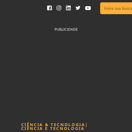
Ver toda
Podcast
PUBLICIDADE
Área do
Publicid
Fique por 
Congresso 
nossos líde
Acesse
CIÊNCIA & TECNOLOGIA
|
CIÊNCIA E TECNOLOGIA