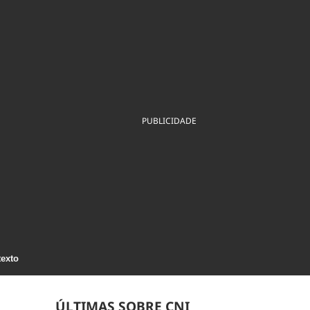
ios
Cultura
Podcast
Economia
Política
ral
Educação
Saúde
Tecnologia
Infraestrutura
Tempo
Internacional
mento
Meio Ambiente
PUBLICIDADE
texto
ÚLTIMAS SOBRE CNI