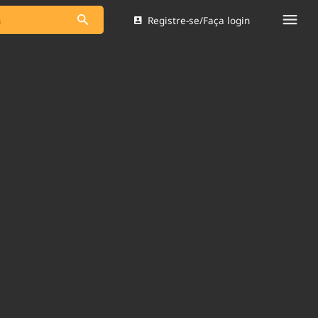
Registre-se/Faça login
s as notícias
Saneamento
s
Indicadores
 comunicador
Bioinsumos
ade Legal
Blog
Brasil Mineral
Quem somos
dentro do
Nacional e
Expediente
res.
Trabalhe no Brasil 61
Contato