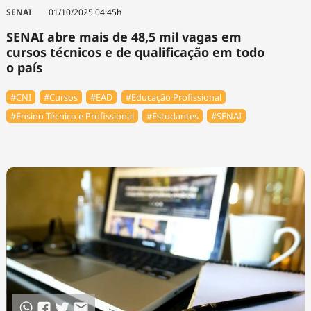
Tecnologia
Infraestrutura
Tempo
SENAI
01/10/2025 04:45h
Cinema
Internacional
SENAI abre mais de 48,5 mil vagas em
cursos técnicos e de qualificação em todo
o país
#CNI
#Cursos
#EAD
#Educação Profissional
#Ensino Técnico e Profissional
#Estudantes
#SENAI