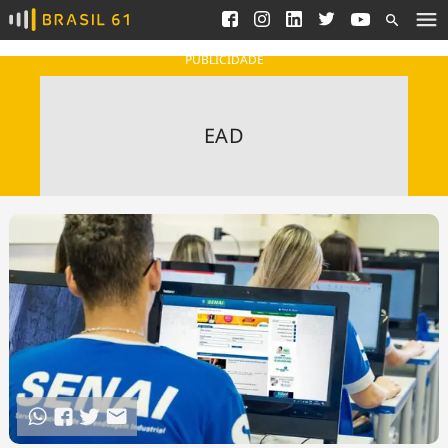
Ver todas as notícias
Saneamento
Podcasts
Indicadores
PUBLICIDADE
Área do comunicador
Bioinsumos
Publicidade Legal
Blog
EAD
Brasil Mineral
Fique por dentro do
Congresso Nacional e
Quem somos
nossos líderes.
Expediente
Acesse
Trabalhe no Brasil 61
Contato
Agronegócios
Comportamento
Meio Ambiente
Brasil
Cultura
Podcast
Brasil Mineral
Economia
Política
Ciência &
Educação
Saúde