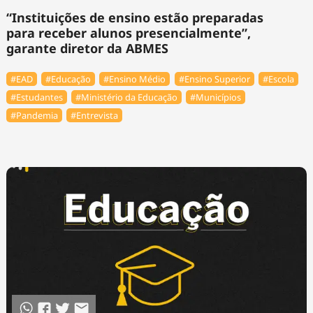
“Instituições de ensino estão preparadas
para receber alunos presencialmente”,
garante diretor da ABMES
#EAD
#Educação
#Ensino Médio
#Ensino Superior
#Escola
#Estudantes
#Ministério da Educação
#Municípios
#Pandemia
#Entrevista