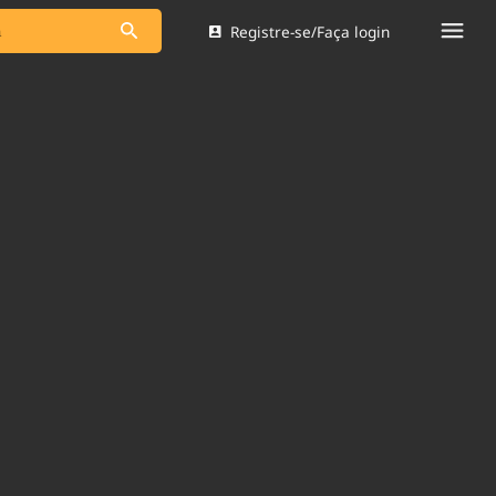
Registre-se/Faça login
s as notícias
Saneamento
s
Indicadores
 comunicador
Bioinsumos
ade Legal
Blog
Brasil Mineral
Quem somos
dentro do
Nacional e
Expediente
res.
Trabalhe no Brasil 61
Contato