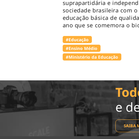
suprapartidária e independ
sociedade brasileira com o 
educação básica de qualida
ano que se comemora o bic
#Educação
#Ensino Médio
#Ministério da Educação
Tod
e d
SAIBA 