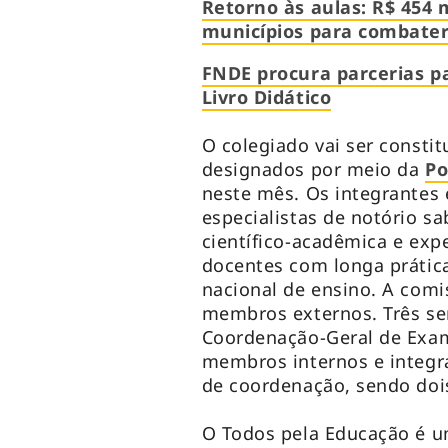
Retorno às aulas: R$ 454 
municípios para combater
FNDE procura parcerias p
Livro Didático
O colegiado vai ser consti
designados por meio da
Po
neste mês. Os integrantes
especialistas de notório s
científico-acadêmica e exp
docentes com longa prátic
nacional de ensino. A comi
membros externos. Três se
Coordenação-Geral de Exam
membros internos e integr
de coordenação, sendo dois
O Todos pela Educação é u