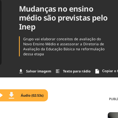
Mudanças no ensino
Agronegóc
Brasil
médio são previstas pelo
Brasil Mine
Ciência & 
Inep
Cinema
Comporta
Grupo vai elaborar conceitos de avaliação do
Novo Ensino Médio e assessorar a Diretoria de
Avaliação da Educação Básica na reformulação
dessa etapa
Salvar imagem
Texto para rádio
Copiar o 
Áudio (02:53s)
PUBL