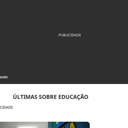
ios
Cultura
Podcast
Economia
Política
ral
Educação
Saúde
Tecnologia
Infraestrutura
Tempo
Internacional
PUBLICIDADE
mento
Meio Ambiente
texto
ÚLTIMAS SOBRE EDUCAÇÃO
ICIDADE