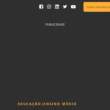
Ver toda
Podcast
PUBLICIDADE
Área do
Publicid
Fique por 
Congresso 
nossos líde
Acesse
EDUCAÇÃO
|
ENSINO MÉDIO