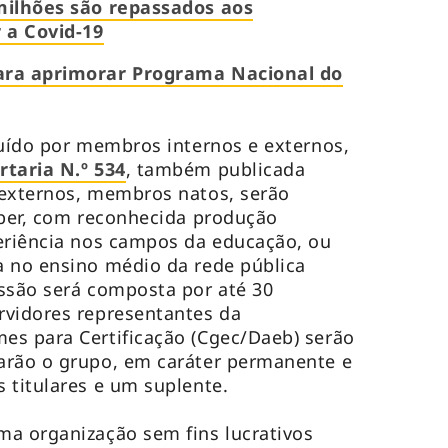
milhões são repassados aos
 a Covid-19
ara aprimorar Programa Nacional do
tuído por membros internos e externos,
rtaria N.º 534
, também publicada
 externos, membros natos, serão
aber, com reconhecida produção
eriência nos campos da educação, ou
a no ensino médio da rede pública
ssão será composta por até 30
rvidores representantes da
es para Certificação (Cgec/Daeb) serão
arão o grupo, em caráter permanente e
 titulares e um suplente.
ma organização sem fins lucrativos