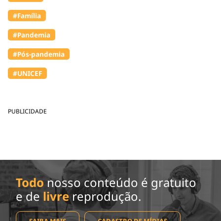
#Família
#Pandemia
#Pós-pandemia
#UNICEF
PUBLICIDADE
Todo
nosso conteúdo é gratuito
e de
livre
reprodução.
SAIBA MAIS
CADASTRO DE MÍDIAS