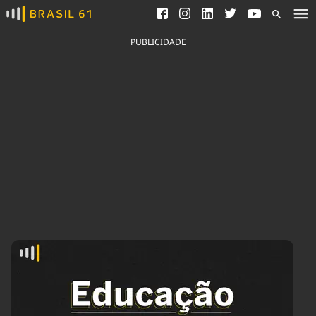
Ver todas as notícias
Saneamento
Podcasts
Indicadores
PUBLICIDADE
Área do comunicador
Bioinsumos
Publicidade Legal
Blog
Brasil Mineral
Fique por dentro do
Congresso Nacional e
Quem somos
nossos líderes.
Expediente
Acesse
Trabalhe no Brasil 61
Contato
Agronegócios
Comportamento
Meio Ambiente
Brasil
Cultura
Podcast
Brasil Mineral
Economia
Política
Ciência &
Educação
Saúde