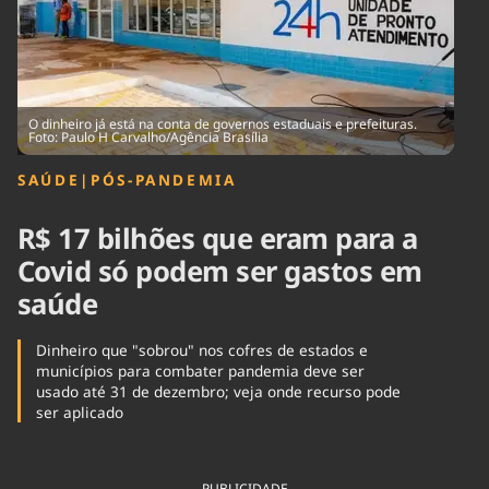
Tecnologia
Infraestrutura
Tempo
Cinema
Internacional
O dinheiro já está na conta de governos estaduais e prefeituras.
Foto: Paulo H Carvalho/Agência Brasília
SAÚDE
|
PÓS-PANDEMIA
R$ 17 bilhões que eram para a
Covid só podem ser gastos em
saúde
Dinheiro que "sobrou" nos cofres de estados e
municípios para combater pandemia deve ser
usado até 31 de dezembro; veja onde recurso pode
ser aplicado
PUBLICIDADE