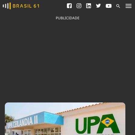
Ver todas as notícias
Saneamento
Podcasts
Indicadores
PUBLICIDADE
Área do comunicador
Bioinsumos
Publicidade Legal
Blog
Brasil Mineral
Fique por dentro do
Congresso Nacional e
Quem somos
nossos líderes.
Expediente
Acesse
Trabalhe no Brasil 61
Contato
Agronegócios
Comportamento
Meio Ambiente
Brasil
Cultura
Podcast
Brasil Mineral
Economia
Política
Ciência &
Educação
Saúde