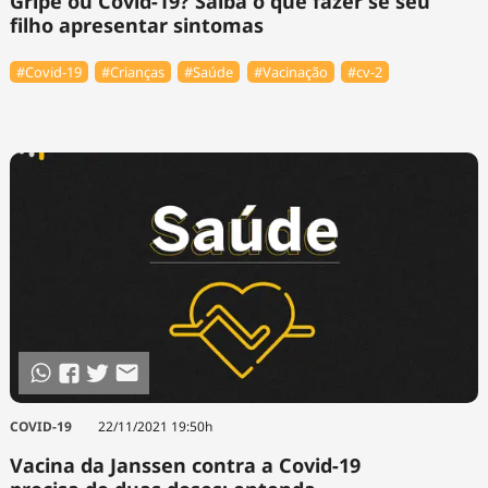
Gripe ou Covid-19? Saiba o que fazer se seu
filho apresentar sintomas
#Covid-19
#Crianças
#Saúde
#Vacinação
#cv-2
COVID-19
22/11/2021 19:50h
Vacina da Janssen contra a Covid-19