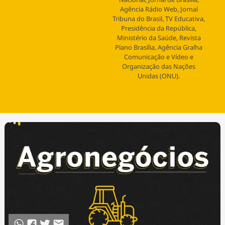
Tecnologia
Infraestrutura
Tempo
Agência Rádio Web, Jornal
Cinema
Internacional
Tribuna do Brasil, TV Educativa,
Presidência da República,
Ministério da Saúde, Revista
Plano Brasília, Agência Gralha
Comunicação e Vídeo e
Organização das Nações
Unidas (ONU).