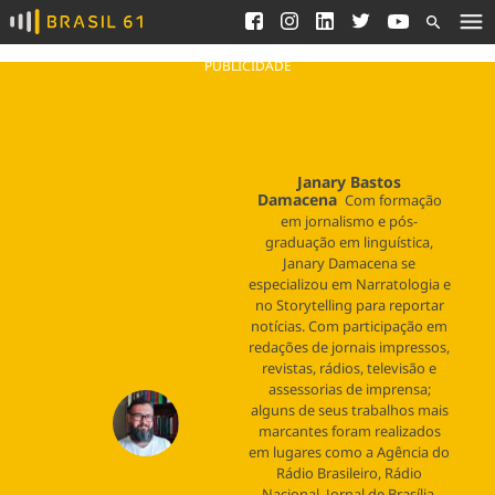
Ver todas as notícias
Saneamento
Podcasts
Indicadores
PUBLICIDADE
Área do comunicador
Bioinsumos
Publicidade Legal
Blog
Janary Bastos
Brasil Mineral
Damacena
Fique por dentro do
Com formação
Congresso Nacional e
Quem somos
em jornalismo e pós-
nossos líderes.
graduação em linguística,
Expediente
Janary Damacena se
Acesse
especializou em Narratologia e
Trabalhe no Brasil 61
no Storytelling para reportar
notícias. Com participação em
Contato
redações de jornais impressos,
revistas, rádios, televisão e
assessorias de imprensa;
alguns de seus trabalhos mais
Agronegócios
Comportamento
Meio Ambiente
marcantes foram realizados
Brasil
Cultura
Podcast
em lugares como a Agência do
Brasil Mineral
Economia
Política
Rádio Brasileiro, Rádio
Ciência &
Educação
Saúde
Nacional, Jornal de Brasília,