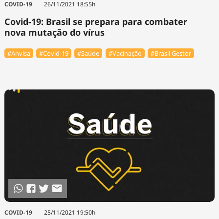
COVID-19
26/11/2021 18:55h
Covid-19: Brasil se prepara para combater
nova mutação do vírus
#Anvisa
#Covid-19
#Saúde
#Vacinação
#Brasil Gestor
COVID-19
25/11/2021 19:50h