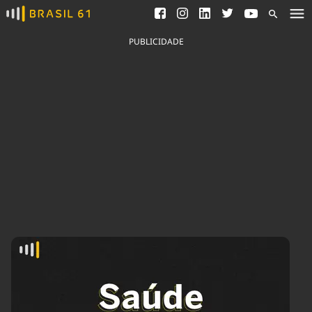
Ver todas as notícias
Saneamento
Podcasts
Indicadores
PUBLICIDADE
Área do comunicador
Bioinsumos
Publicidade Legal
Blog
Brasil Mineral
Fique por dentro do
Congresso Nacional e
Quem somos
nossos líderes.
Expediente
Acesse
Trabalhe no Brasil 61
Contato
Agronegócios
Comportamento
Meio Ambiente
Brasil
Cultura
Podcast
Brasil Mineral
Economia
Política
Ciência &
Educação
Saúde