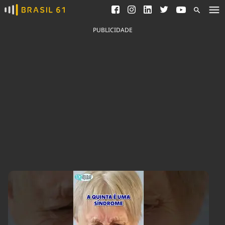
Ver todas as notícias
Saneamento
Podcasts
Indicadores
PUBLICIDADE
Área do comunicador
Bioinsumos
Publicidade Legal
Blog
Brasil Mineral
Fique por dentro do
Congresso Nacional e
Quem somos
nossos líderes.
Expediente
Acesse
Trabalhe no Brasil 61
Contato
Agronegócios
Comportamento
Meio Ambiente
Brasil
Cultura
Podcast
Brasil Mineral
Economia
Política
Ciência &
Educação
Saúde