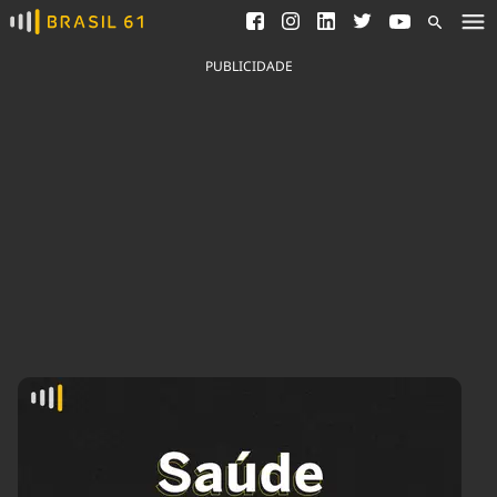
Ver todas as notícias
Saneamento
Podcasts
Indicadores
PUBLICIDADE
Área do comunicador
Bioinsumos
Publicidade Legal
Blog
Brasil Mineral
Fique por dentro do
Congresso Nacional e
Quem somos
nossos líderes.
Expediente
Acesse
Trabalhe no Brasil 61
Contato
Agronegócios
Comportamento
Meio Ambiente
Brasil
Cultura
Podcast
Brasil Mineral
Economia
Política
Ciência &
Educação
Saúde