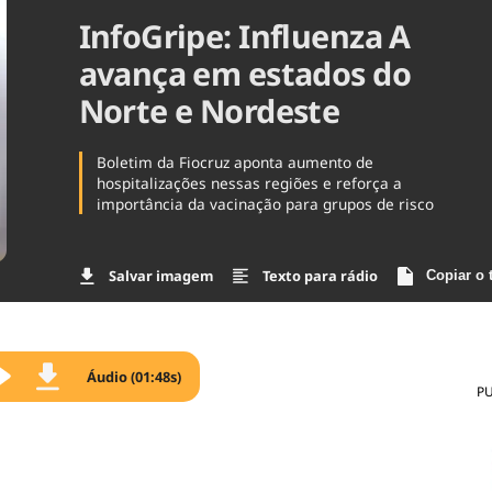
InfoGripe: Influenza A
Agronegóc
Brasil
avança em estados do
Brasil Mine
Ciência & 
Norte e Nordeste
Cinema
Comporta
Boletim da Fiocruz aponta aumento de
hospitalizações nessas regiões e reforça a
importância da vacinação para grupos de risco
Salvar imagem
Texto para rádio
Copiar o 
Áudio (01:48s)
P