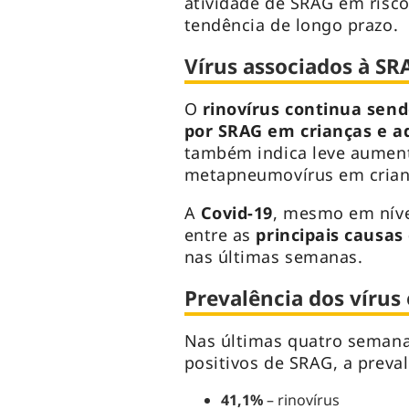
atividade de SRAG em risc
tendência de longo prazo.
Vírus associados à SR
O
rinovírus continua send
por SRAG em crianças e a
também indica leve aument
metapneumovírus em crianç
A
Covid-19
, mesmo em níve
entre as
principais causas
nas últimas semanas.
Prevalência dos vírus 
Nas últimas quatro semana
positivos de SRAG, a preval
41,1%
– rinovírus