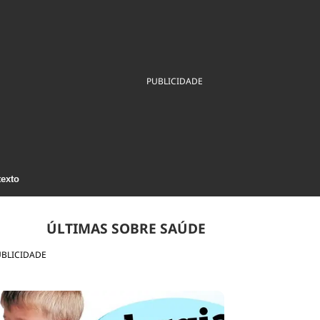
ios
Cultura
Podcast
Economia
Política
ral
Educação
Saúde
Tecnologia
Infraestrutura
Tempo
Internacional
PUBLICIDADE
mento
Meio Ambiente
texto
ÚLTIMAS SOBRE SAÚDE
UBLICIDADE