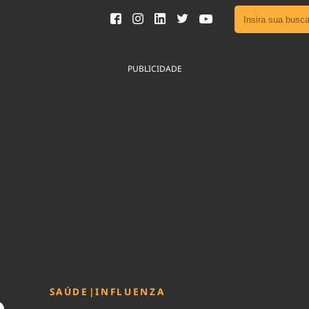
Ver toda
Podcast
PUBLICIDADE
Área do
Publicid
Fique por 
Congresso 
nossos líde
Acesse
SAÚDE
|
INFLUENZA