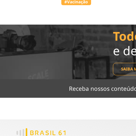
#Vacinação
Tod
e d
SAIBA 
Receba nossos conteú