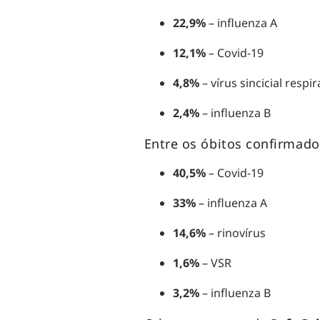
22,9%
– influenza A
12,1%
– Covid-19
4,8%
– vírus sincicial respi
2,4%
– influenza B
Entre os óbitos confirmad
40,5%
– Covid-19
33%
– influenza A
14,6%
– rinovírus
1,6%
– VSR
3,2%
– influenza B