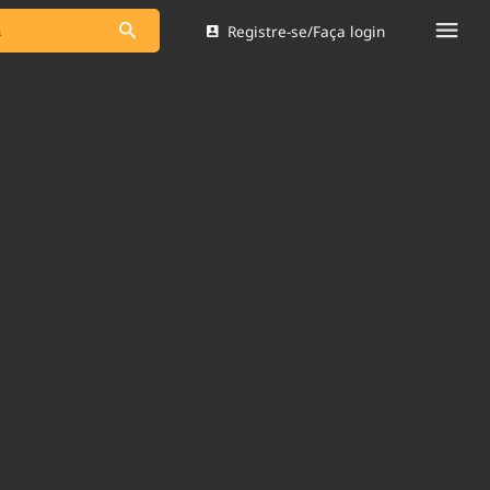
Registre-se/Faça login
s as notícias
Saneamento
s
Indicadores
 comunicador
Bioinsumos
ade Legal
Blog
Brasil Mineral
Quem somos
dentro do
Nacional e
Expediente
res.
Trabalhe no Brasil 61
Contato