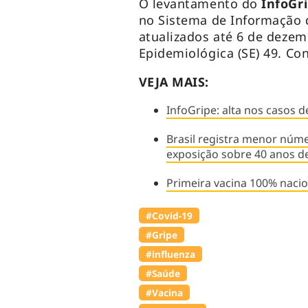
O levantamento do
InfoGr
no Sistema de Informação d
atualizados até 6 de dezem
Epidemiológica (SE) 49. Co
VEJA MAIS:
InfoGripe: alta nos casos 
Brasil registra menor núm
exposição sobre 40 anos d
Primeira vacina 100% nacio
#Covid-19
#Gripe
#influenza
#Saúde
#Vacina