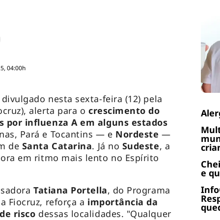
5, 04:00h
, divulgado nesta sexta-feira (12) pela
cruz), alerta para o
crescimento do
Aler
s por influenza A em alguns estados
Mult
s, Pará e Tocantins — e
Nordeste
—
muni
ém de
Santa Catarina
. Já no
Sudeste
, a
cria
ora em ritmo mais lento no Espírito
Chei
e q
Info
uisadora
Tatiana Portella
, do Programa
Res
 Fiocruz, reforça a
importância da
qued
de risco
dessas localidades. "Qualquer