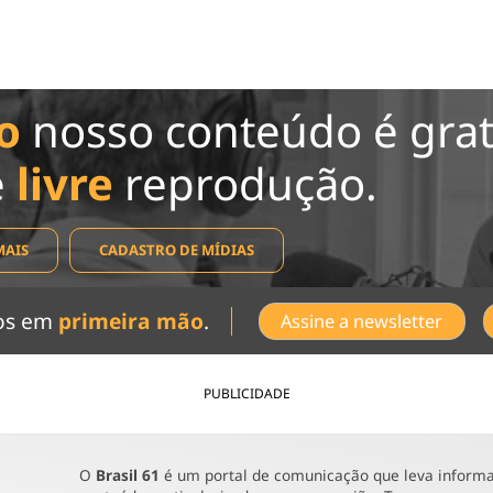
o
nosso conteúdo é grat
e
livre
reprodução.
MAIS
CADASTRO DE MÍDIAS
dos em
primeira mão
.
Assine a newsletter
PUBLICIDADE
O
Brasil 61
é um portal de comunicação que leva informaç