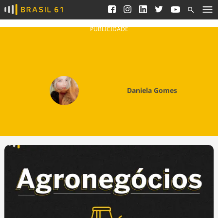
Ver todas as notícias
Saneamento
Podcasts
Indicadores
PUBLICIDADE
Área do comunicador
Bioinsumos
Publicidade Legal
Blog
Brasil Mineral
Fique por dentro do
Daniela Gomes
Congresso Nacional e
Quem somos
nossos líderes.
Expediente
Acesse
Trabalhe no Brasil 61
Contato
Agronegócios
Comportamento
Meio Ambiente
Brasil
Cultura
Podcast
Brasil Mineral
Economia
Política
Ciência &
Educação
Saúde