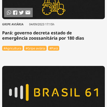
Tecnologia
Infraestrutura
Tempo
Cinema
Internacional
GRIPE AVIÁRIA
04/09/2023 17:15h
Pará: governo decreta estado de
emergência zoossanitária por 180 dias
#Agricultura
#Gripe aviária
#Pará