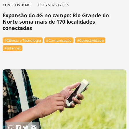
Tecnologia
Infraestrutura
Tempo
CONECTIVIDADE
03/07/2026 17:00h
Cinema
Internacional
Expansão do 4G no campo: Rio Grande do
Norte soma mais de 170 localidades
conectadas
#Ciência e Tecnologia
#Comunicação
#Conectividade
#Internet