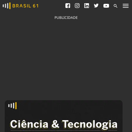
Ver todas as notícias
Saneamento
Podcasts
Indicadores
PUBLICIDADE
Área do comunicador
Bioinsumos
Publicidade Legal
Blog
Brasil Mineral
Fique por dentro do
Congresso Nacional e
Quem somos
nossos líderes.
Expediente
Acesse
Trabalhe no Brasil 61
Contato
Agronegócios
Comportamento
Meio Ambiente
Brasil
Cultura
Podcast
Brasil Mineral
Economia
Política
Ciência &
Educação
Saúde