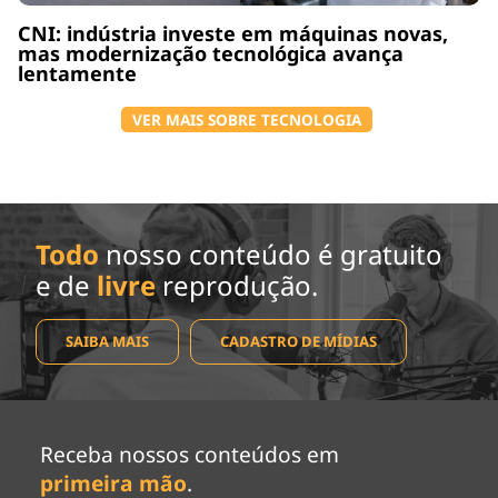
CNI: indústria investe em máquinas novas,
mas modernização tecnológica avança
lentamente
VER MAIS SOBRE TECNOLOGIA
Todo
nosso conteúdo é gratuito
e de
livre
reprodução.
SAIBA MAIS
CADASTRO DE MÍDIAS
Receba nossos conteúdos em
primeira mão
.