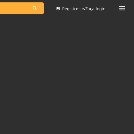
Registre-se/Faça login
s as notícias
Saneamento
s
Indicadores
 comunicador
Bioinsumos
ade Legal
Blog
Brasil Mineral
Quem somos
dentro do
Nacional e
Expediente
res.
Trabalhe no Brasil 61
Contato