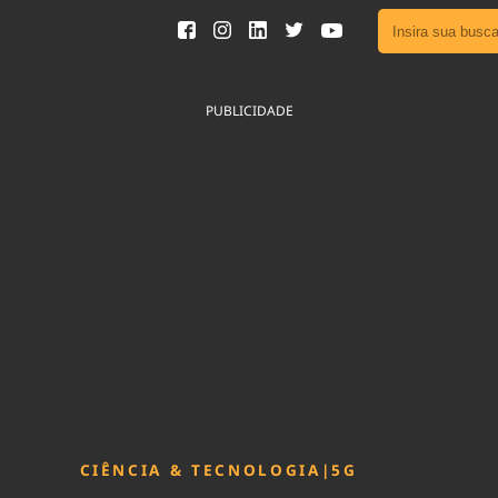
Ver toda
Podcast
PUBLICIDADE
Área do
Publicid
Fique por 
Congresso 
nossos líde
Acesse
CIÊNCIA & TECNOLOGIA
|
5G