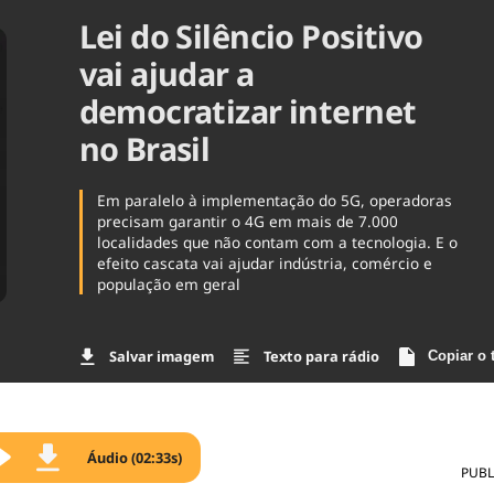
Lei do Silêncio Positivo
Agronegóc
Brasil
vai ajudar a
Brasil Mine
Ciência & 
democratizar internet
Cinema
no Brasil
Comporta
Em paralelo à implementação do 5G, operadoras
precisam garantir o 4G em mais de 7.000
localidades que não contam com a tecnologia. E o
efeito cascata vai ajudar indústria, comércio e
população em geral
Salvar imagem
Texto para rádio
Copiar o 
Áudio (02:33s)
PUBL