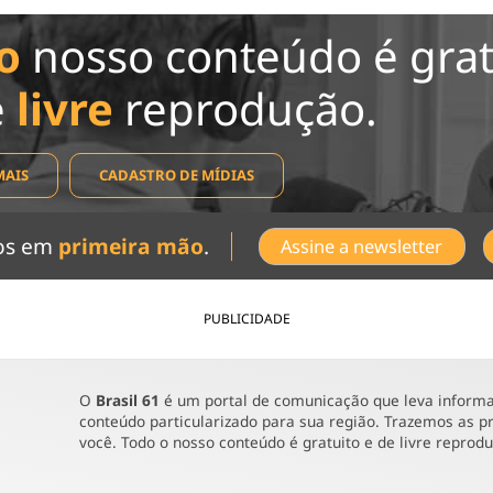
o
nosso conteúdo é grat
e
livre
reprodução.
MAIS
CADASTRO DE MÍDIAS
dos em
primeira mão
.
Assine a newsletter
PUBLICIDADE
O
Brasil 61
é um portal de comunicação que leva informaç
conteúdo particularizado para sua região. Trazemos as pr
você. Todo o nosso conteúdo é gratuito e de livre reprod