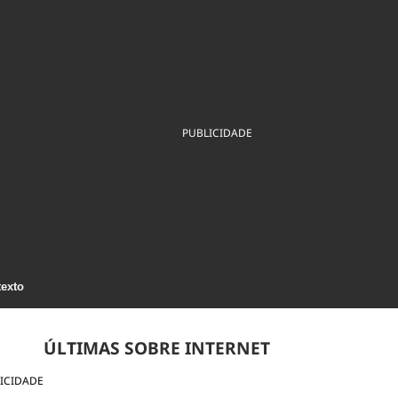
ios
Cultura
Podcast
Economia
Política
ral
Educação
Saúde
Tecnologia
Infraestrutura
Tempo
Internacional
mento
Meio Ambiente
PUBLICIDADE
texto
ÚLTIMAS SOBRE INTERNET
ICIDADE