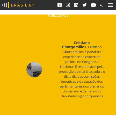
Ver todas as notícias
Saneamento
Podcasts
Indicadores
PUBLICIDADE
Área do comunicador
Bioinsumos
Publicidade Legal
Blog
Cristiano
Brasil Mineral
Ghorgomillos
Fique por dentro do
Cristiano
Congresso Nacional e
Quem somos
Ghorgomillos é jornalista
nossos líderes.
experiente na cobertura
Expediente
política no Congresso
Acesse
Nacional. É responsável pela
Trabalhe no Brasil 61
produção de matérias sobre o
dia a dia das comissões
Contato
temáticas e da atuação dos
parlamentares nos plenários
do Senado e Câmara dos
Deputados. @ghorgomillos
Agronegócios
Comportamento
Meio Ambiente
Brasil
Cultura
Podcast
Brasil Mineral
Economia
Política
Ciência &
Educação
Saúde