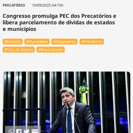
Tecnologia
Infraestrutura
Tempo
PRECATÓRIO
10/09/2025 04:15h
Cinema
Internacional
Congresso promulga PEC dos Precatórios e
libera parcelamento de dívidas de estados
e municípios
#Estados
#Municípios
#Orçamento
#Precatório
#Teto de Gastos
#Brasil Gestor