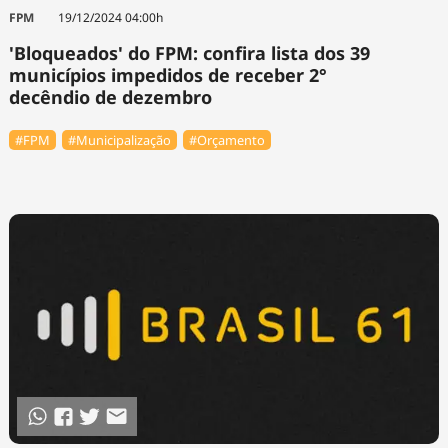
Tecnologia
Infraestrutura
Tempo
FPM
19/12/2024 04:00h
Cinema
Internacional
'Bloqueados' do FPM: confira lista dos 39
municípios impedidos de receber 2°
decêndio de dezembro
#FPM
#Municipalização
#Orçamento