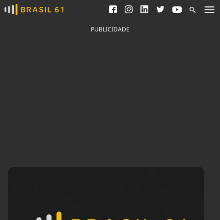
Ver todas as notícias
Saneamento
Podcasts
Indicadores
PUBLICIDADE
Área do comunicador
Bioinsumos
Publicidade Legal
Blog
Brasil Mineral
Fique por dentro do
Congresso Nacional e
Quem somos
nossos líderes.
Expediente
Acesse
Trabalhe no Brasil 61
Contato
Agronegócios
Comportamento
Meio Ambiente
Brasil
Cultura
Podcast
Brasil Mineral
Economia
Política
Ciência &
Educação
Saúde