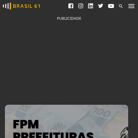
Ver todas as notícias
Saneamento
Podcasts
Indicadores
PUBLICIDADE
Área do comunicador
Bioinsumos
Publicidade Legal
Blog
Brasil Mineral
Fique por dentro do
Congresso Nacional e
Quem somos
nossos líderes.
Expediente
Acesse
Trabalhe no Brasil 61
Contato
Agronegócios
Comportamento
Meio Ambiente
Brasil
Cultura
Podcast
Brasil Mineral
Economia
Política
Ciência &
Educação
Saúde