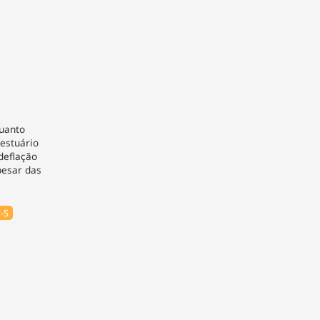
quanto
vestuário
deflação
pesar das
-S