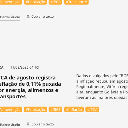
Alimentação
#Habitação
#IPCA
#Transporte
Copiar o texto
Baixar áudio
CA
11/09/2025 04:10h
Dados divulgados pelo IBG
PCA de agosto registra
a inflação recuou em agost
eflação de 0,11% puxada
Regionalmente, Vitória regi
or energia, alimentos e
alta, enquanto Goiânia e Po
ransportes
tiveram as maiores quedas
Alimentação
#Habitação
#IBGE
#Inflação
#IPCA
Copiar o texto
Baixar áudio