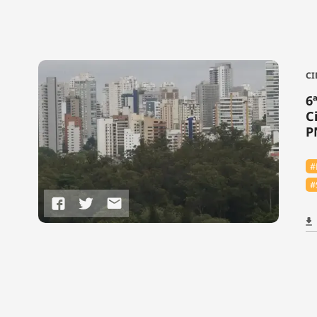
CI
6
C
P
#
#