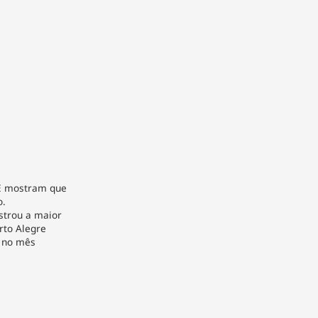
E mostram que
o.
strou a maior
rto Alegre
 no mês