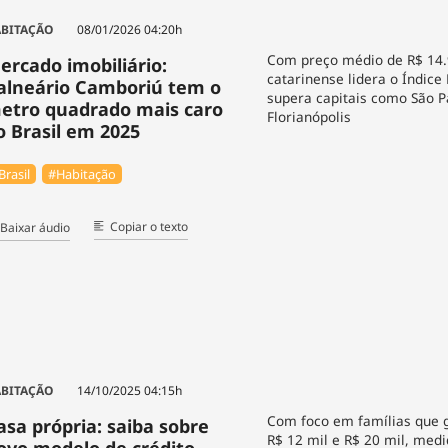
BITAÇÃO
08/01/2026 04:20h
Com preço médio de R$ 14.
ercado imobiliário:
catarinense lidera o Índice
alneário Camboriú tem o
supera capitais como São Pa
etro quadrado mais caro
Florianópolis
o Brasil em 2025
Brasil
#Habitação
Copiar o texto
Baixar áudio
BITAÇÃO
14/10/2025 04:15h
Com foco em famílias que
asa própria: saiba sobre
R$ 12 mil e R$ 20 mil, med
ovo modelo de crédito