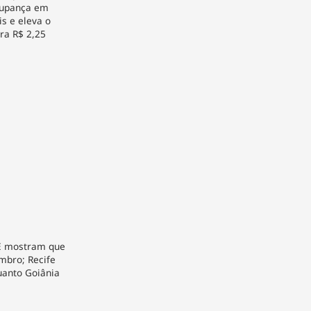
poupança em
s e eleva o
ra R$ 2,25
E mostram que
mbro; Recife
uanto Goiânia