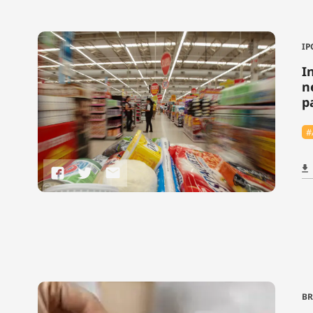
IP
I
n
p
#
BR