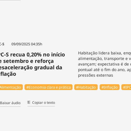
C-S
09/09/2025 04:35h
Habitação lidera baixa, en
PC-S recua 0,20% no início
alimentação, transporte e 
e setembro e reforça
avançam; expectativa é de 
esaceleração gradual da
pontual até o fim do ano, a
nflação
pressões externas
Alimentação
#Economia clara e prática
#Habitação
#Inflação
#IPC
Copiar o texto
Baixar áudio