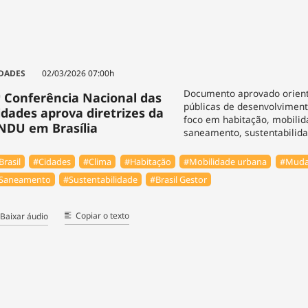
DADES
02/03/2026 07:00h
Documento aprovado orienta
ª Conferência Nacional das
públicas de desenvolvimen
idades aprova diretrizes da
foco em habitação, mobilid
NDU em Brasília
saneamento, sustentabilida
Brasil
#Cidades
#Clima
#Habitação
#Mobilidade urbana
#Mudan
Saneamento
#Sustentabilidade
#Brasil Gestor
Copiar o texto
Baixar áudio