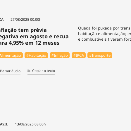
CA
27/08/2025 00:00h
Queda foi puxada por trans
nflação tem prévia
habitação e alimentação; en
egativa em agosto e recua
e combustíveis tiveram for
ara 4,95% em 12 meses
Alimentação
#Habitação
#Inflação
#IPCA
#Transporte
Copiar o texto
Baixar áudio
ASIL
13/08/2025 08:00h