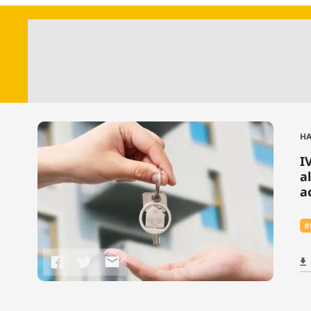
HA
I
a
a
#