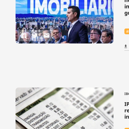
i
g
#
IB
I
r
i