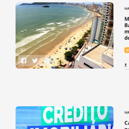
HA
M
B
m
d
#
HA
C
n