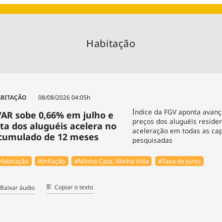
Agronegóc
Brasil
Brasil Mine
Habitação
Ciência & 
Cinema
Comporta
BITAÇÃO
08/08/2026 04:05h
Índice da FGV aponta avan
VAR sobe 0,66% em julho e
preços dos aluguéis residen
lta dos aluguéis acelera no
aceleração em todas as cap
cumulado de 12 meses
pesquisadas
Habitação
#Inflação
#Minha Casa, Minha Vida
#Taxa de juros
Copiar o texto
Baixar áudio