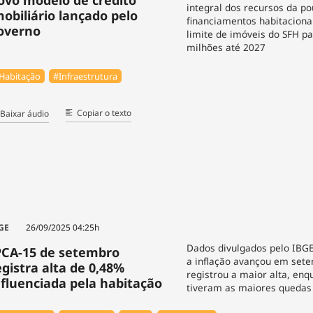
integral dos recursos da 
mobiliário lançado pelo
financiamentos habitacionai
overno
limite de imóveis do SFH pa
milhões até 2027
Habitação
#Infraestrutura
Copiar o texto
Baixar áudio
GE
26/09/2025 04:25h
Dados divulgados pelo IBG
PCA-15 de setembro
a inflação avançou em sete
egistra alta de 0,48%
registrou a maior alta, enq
nfluenciada pela habitação
tiveram as maiores quedas