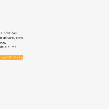
 políticas
to urbano, com
ade,
de e clima
ças climáticas