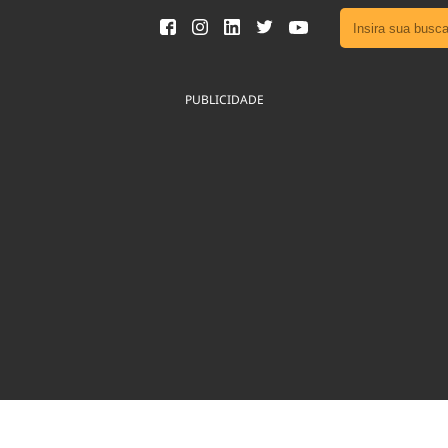
Ver toda
Podcast
PUBLICIDADE
Área do
Publicid
Fique por 
Congresso 
nossos líde
Acesse