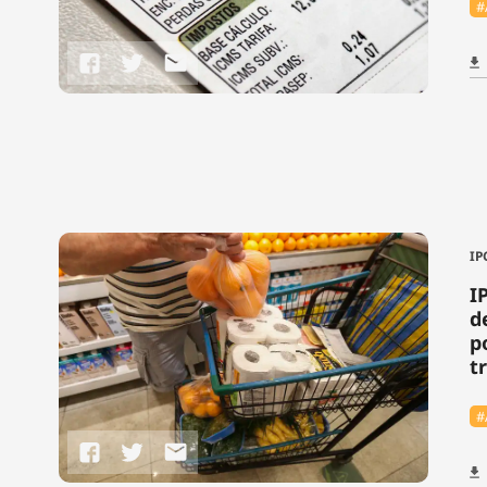
#
IP
I
d
p
t
#