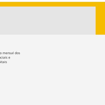
ios
Cultura
Podcast
Economia
Política
ral
Educação
Saúde
Tecnologia
Infraestrutura
Tempo
Internacional
mento
Meio Ambiente
ço mensal dos
ciais e
itais