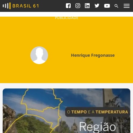
Ver todas as notícias
Saneamento
Podcasts
Indicadores
PUBLICIDADE
Área do comunicador
Bioinsumos
Publicidade Legal
Blog
Brasil Mineral
Fique por dentro do
Henrique Fregonasse
Congresso Nacional e
Quem somos
nossos líderes.
Expediente
Acesse
Trabalhe no Brasil 61
Contato
Agronegócios
Comportamento
Meio Ambiente
Brasil
Cultura
Podcast
Brasil Mineral
Economia
Política
Ciência &
Educação
Saúde