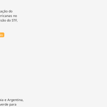
zação do
ericanas no
isão do STF,
ás
ia e Argentina,
 verde para