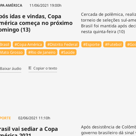
PA AMÉRICA
11/06/2021 19:00h
Cercada de polêmica, reali
pós idas e vindas, Copa
torneio de seleções sul-am
mérica começa no próximo
Brasil foi mantida após dec
omingo (13)
nesta quinta-feira (10)
Brasil
#Copa América
#Distrito Federal
#Esporte
#Futebol
#Goi
Mato Grosso
#Rio de Janeiro
#Saúde
Copiar o texto
Baixar áudio
PORTE
02/06/2021 11:10h
Após desistência de Colômb
rasil vai sediar a Copa
governo brasileiro dá sinal
mérica 2021