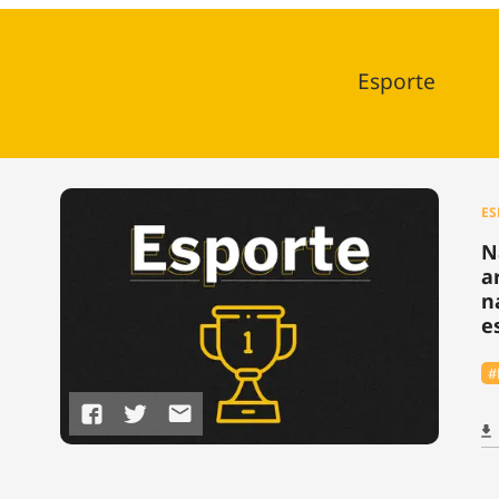
Esporte
ES
N
a
n
e
#