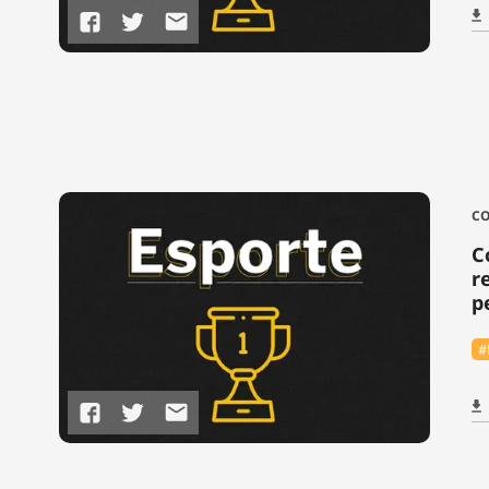
CO
C
r
p
#