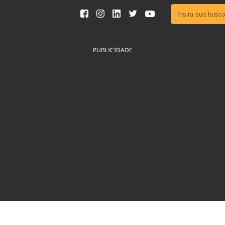
Ver toda
Podcast
PUBLICIDADE
Área do
Publicid
Fique por 
Congresso 
nossos líde
Acesse