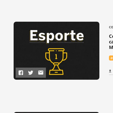
CO
C
c
M
#