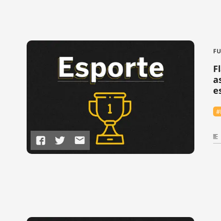
FU
F
a
e
#