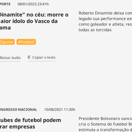
PORTE
08/01/2023 23:41h
Roberto Dinamite deixa co
Dinamite" no céu: morre o
legado sua performance ex
aior ídolo do Vasco da
como goleador e atleta, re
ama
todas as torcidas
Esporte
#Futebol
Copiar o texto
Baixar áudio
NGRESSO NACIONAL
10/08/2021 11:30h
Presidente Bolsonaro sanci
lubes de futebol podem
cria o Sistema do Futebol Br
irar empresas
estimula a transformação d