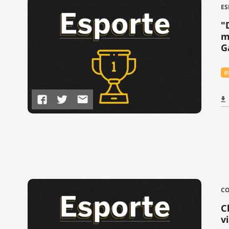
ES
"
m
G
#
CO
C
v