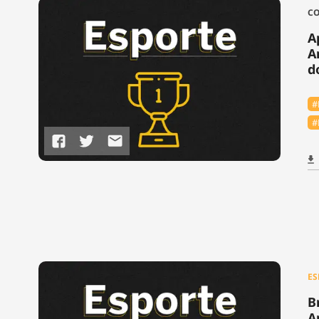
CO
A
A
d
#
#
ES
B
A