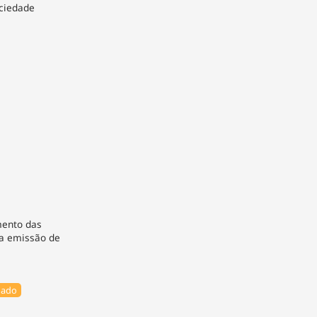
ciedade
mento das
 a emissão de
nado