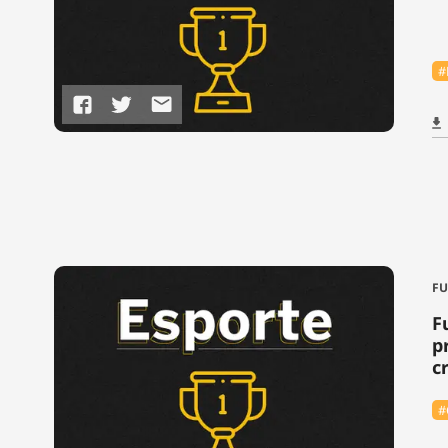
#
FU
F
p
c
#