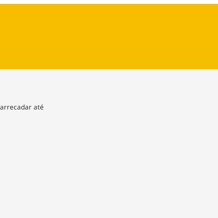
ios
Cultura
Podcast
Economia
Política
ral
Educação
Saúde
Tecnologia
Infraestrutura
Tempo
Internacional
mento
Meio Ambiente
 arrecadar até