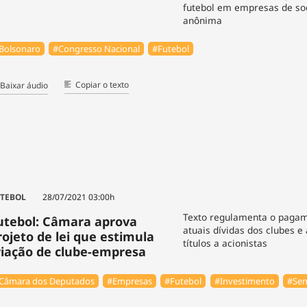
futebol em empresas de so
anônima
Bolsonaro
#Congresso Nacional
#Futebol
Copiar o texto
Baixar áudio
TEBOL
28/07/2021 03:00h
Texto regulamenta o paga
utebol: Câmara aprova
atuais dívidas dos clubes e
rojeto de lei que estimula
títulos a acionistas
riação de clube-empresa
Câmara dos Deputados
#Empresas
#Futebol
#Investimento
#Se