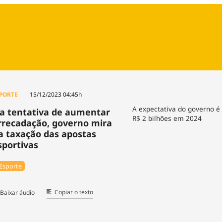
Agronegóc
Brasil
Brasil Mine
Ciência & 
Cinema
Comporta
PORTE
15/12/2023 04:45h
A expectativa do governo é
a tentativa de aumentar
R$ 2 bilhões em 2024
rrecadação, governo mira
a taxação das apostas
sportivas
Esporte
Copiar o texto
Baixar áudio