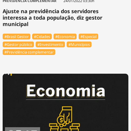
PREVIDÊNCIA COMPLEMENTAR
24/01/2022 03:30h
Ajuste na previdência dos servidores
interessa a toda população, diz gestor
municipal
#Brasil Gestor
#Cidades
#Economia
#Especial
#Gestor público
#Investimento
#Municípios
#Previdência complementar