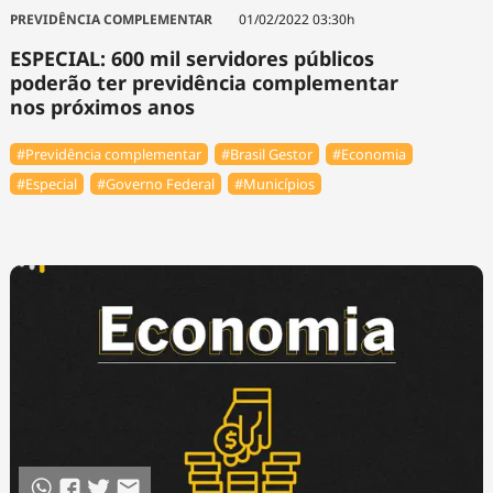
Tecnologia
Infraestrutura
Tempo
PREVIDÊNCIA COMPLEMENTAR
01/02/2022 03:30h
Cinema
Internacional
ESPECIAL: 600 mil servidores públicos
poderão ter previdência complementar
nos próximos anos
#Previdência complementar
#Brasil Gestor
#Economia
#Especial
#Governo Federal
#Municípios