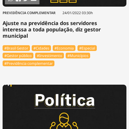
PREVIDÊNCIA COMPLEMENTAR
24/01/2022 03:30h
Ajuste na previdência dos servidores
interessa a toda população, diz gestor
municipal
#Brasil Gestor
#Cidades
#Economia
#Especial
#Gestor público
#Investimento
#Municípios
#Previdência complementar