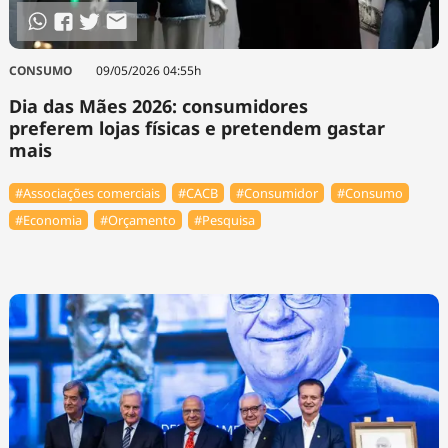
CONSUMO
09/05/2026 04:55h
Dia das Mães 2026: consumidores
preferem lojas físicas e pretendem gastar
mais
#Associações comerciais
#⁠CACB
#Consumidor
#Consumo
#Economia
#Orçamento
#Pesquisa