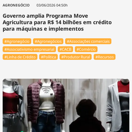
Tecnologia
Infraestrutura
Tempo
AGRONEGÓCIO
03/06/2026 04:50h
Cinema
Internacional
Governo amplia Programa Move
Agricultura para R$ 14 bilhões em crédito
para máquinas e implementos
#Agronegócio
#Agronegócios
#Associações comerciais
#Associativismo empresarial
#⁠CACB
#Comércio
#Linha de Crédito
#Política
#Produtor Rural
#Recursos