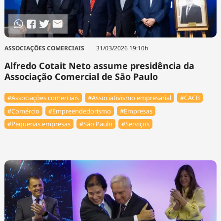
ASSOCIAÇÕES COMERCIAIS
31/03/2026 19:10h
Alfredo Cotait Neto assume presidência da
Associação Comercial de São Paulo
#Associações comerciais
#Associativismo empresarial
#⁠CACB
#Comércio
#Empreendedorismo
#Empresas
#Pequenas empresas
#São Paulo
#Serviços