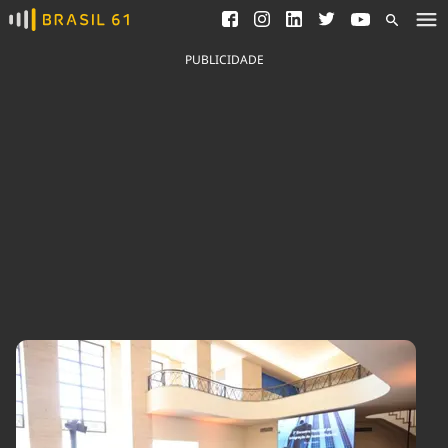
Ver todas as notícias
Saneamento
Podcasts
Indicadores
PUBLICIDADE
Área do comunicador
Bioinsumos
Publicidade Legal
Blog
Brasil Mineral
Fique por dentro do
Congresso Nacional e
Quem somos
nossos líderes.
Expediente
Acesse
Trabalhe no Brasil 61
Contato
Agronegócios
Comportamento
Meio Ambiente
Brasil
Cultura
Podcast
Brasil Mineral
Economia
Política
Ciência &
Educação
Saúde