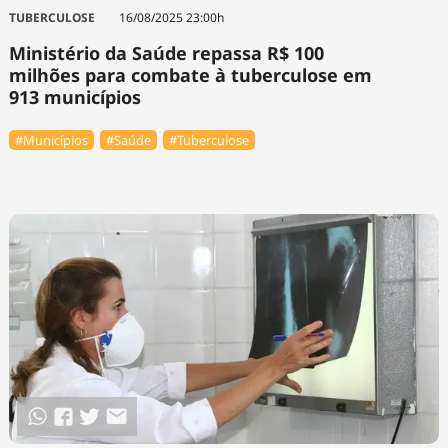
Tecnologia
Infraestrutura
Tempo
TUBERCULOSE
16/08/2025 23:00h
Cinema
Internacional
Ministério da Saúde repassa R$ 100
milhões para combate à tuberculose em
913 municípios
#Municípios
#Saúde
#Tuberculose